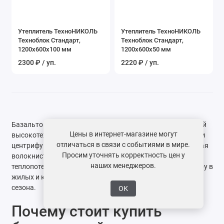
Утеплитель ТехноНИКОЛЬ
Утеплитель ТехноНИКОЛЬ
Техноблок Стандарт,
Техноблок Стандарт,
1200х600х100 мм
1200х600х50 мм
2300 ₽ / уп.
2220 ₽ / уп.
Базальтовый утеплитель Технониколь представляет собой
Цены в интернет-магазине могут
высокотехнологичный материал, произведенный методом
отличаться в связи с событиями в мире.
центрифугирования расплава горных пород. Его хаотичная
Просим уточнять корректность цен у
волокнистая структура создает надежный барьер для
наших менеджеров.
теплопотерь, позволяя сохранять стабильную температуру в
жилых и коммерческих помещениях вне зависимости от
сезона.
ОК
Почему стоит купить