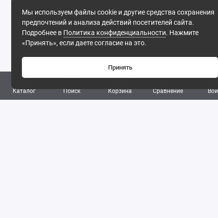
материалов.
Мы используем файлы cookie и другие средства сохранения
предпочтений и анализа действий посетителей сайта.
Подробнее в
Политика конфиденциальности
. Нажмите
2026
«Принять», если даете согласие на это.
Поддержка
Принять
0
8 (495) 142-53-32
Каталог
Поиск
Корзина
Сравнение
Вой
8 (977) 844-53-32
Обратный звонок
ПН-ПТ: 09:30 - 18:00 СБ-ВС: выходной
Фирма ТОНЭКО. Интернет-магазин строительных
материалов.
, 2026