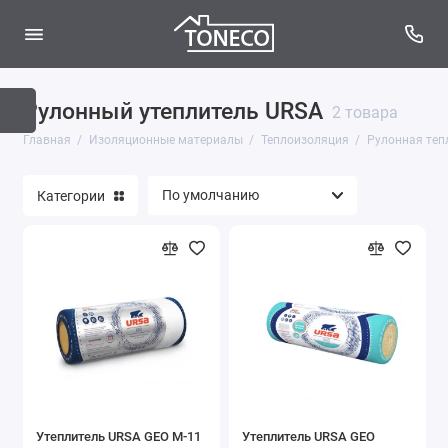
Рулонный утеплитель URSA
Геотекстиль
2 товара
Главная
Изоляционные материалы
Теплоизоляция
Рулонная теп
Гидроизоляционные материалы
Категории
Мембраны ветрозащитные
Пароизоляция
Теплоизоляция
Аксессуары
Битумные материалы
Показать все
Утеплитель URSA GEO M-11
Утеплитель URSA GEO