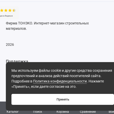
Фирма ТОНЭКО. Интернет-магазин строительных
материалов.
2026
Поддержка
8 (495) 142-53-32
Мы используем файлы cookie и другие средства сохранения
8 (977) 844-53-32
предпочтений и анализа действий посетителей сайта.
Обратный звонок
Подробнее в
Политика конфиденциальности
. Нажмите
«Принять», если даете согласие на это.
ПН-ПТ: 09:30 - 18:00 СБ-ВС: выходной
Принять
0
Каталог
Поиск
Корзина
Сравнение
Вой