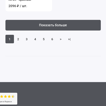
2096 ₽ / шт.
Показать больше
1
2
3
4
5
6
>
>|