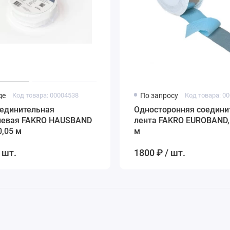
де
Код товара: 00004538
По запросу
Код товара: 0
оединительная
Односторонняя соедини
евая FAKRO HAUSBAND
лента FAKRO EUROBAND, 
0,05 м
м
 шт.
1800 ₽ / шт.