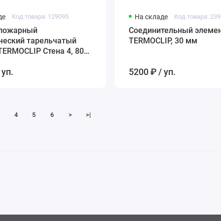
де
Код товара: 129095
На складе
Код товара: 239
пожарный
Соединительный элеме
ческий тарельчатый
TERMOCLIP, 30 мм
ERMOCLIP Стена 4, 80
 уп.
5200 ₽ / уп.
4
5
6
>
>|