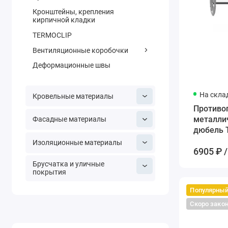
Кронштейны, крепления
кирпичной кладки
TERMOCLIP
Вентиляционные коробочки
Деформационные швы
На скла
Кровельные материалы
Противо
металли
Фасадные материалы
дюбель T
мм
Изоляционные материалы
6905 ₽ /
Брусчатка и уличные
покрытия
Популярны
Скоро зако