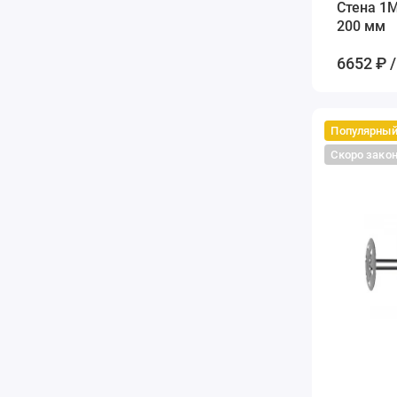
Стена 1M
200 мм
6652 ₽ /
Популярны
Скоро зако