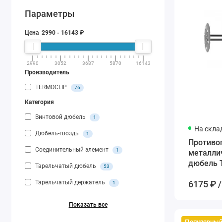
Параметры
Цена
2990
-
16143
₽
2990
3052
3687
5870
16143
Производитель
TERMOCLIP
76
Категория
Винтовой дюбель
1
На скла
Дюбель-гвоздь
1
Противо
Соединительный элемент
1
металли
дюбель T
Тарельчатый дюбель
53
мм
6175 ₽ /
Тарельчатый держатель
1
Показать все
Популярны