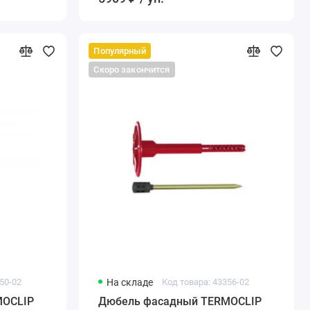
Популярный
Скоро закончится
50-02
На складе
Код товара: 43356-02
MOCLIP
Дюбель фасадный TERMOCLIP