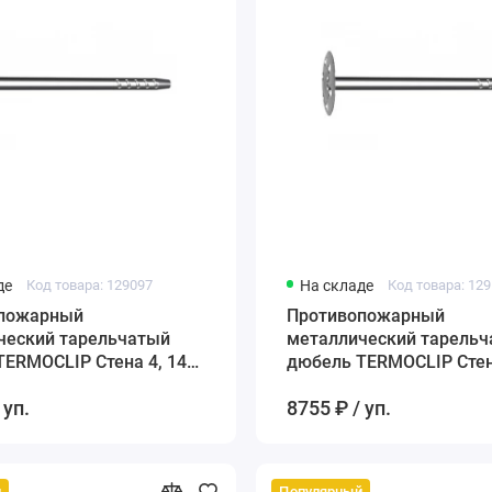
де
Код товара: 129097
На складе
Код товара: 12
пожарный
Противопожарный
ческий тарельчатый
металлический тарель
ERMOCLIP Стена 4, 140
дюбель TERMOCLIP Стен
мм
 уп.
8755 ₽ / уп.
й
Популярный