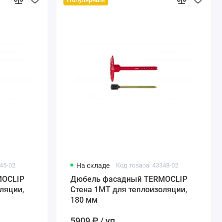
45-02
На складе
Код товара: 43348-02
MOCLIP
Дюбель фасадный TERMOCLIP
ляции,
Стена 1MT для теплоизоляции,
180 мм
5909 ₽ / уп.