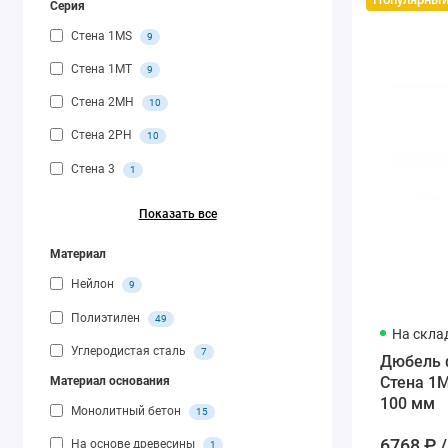
Серия
Стена 1MS
9
Стена 1MT
9
Стена 2MH
10
Стена 2PH
10
Стена 3
1
Показать все
Материал
Нейлон
9
Полиэтилен
49
На скла
Углеродистая сталь
7
Дюбель 
Стена 1M
Материал основания
100 мм
Монолитный бетон
15
6768 ₽ /
На основе древесины
1