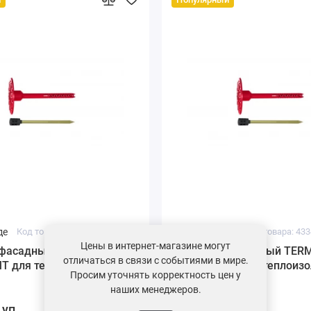
де
Код товара: 24184-02
На складе
Код товара: 433
Цены в интернет-магазине могут
фасадный TERMOCLIP
Дюбель фасадный TER
отличаться в связи с событиями в мире.
T для теплоизоляции,
Стена 1MT для теплоизо
Просим уточнять корректность цен у
120 мм
наших менеджеров.
 уп.
6646 ₽ / уп.