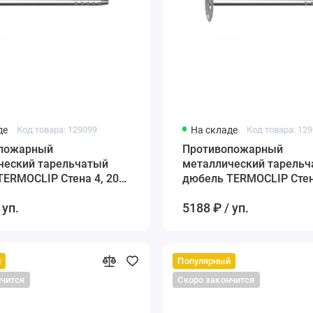
де
Код товара: 129099
На складе
Код товара: 12
пожарный
Противопожарный
ческий тарельчатый
металлический тарель
ERMOCLIP Стена 4, 200
дюбель TERMOCLIP Стен
мм
 уп.
5188 ₽ / уп.
й
Популярный
нчится
Скоро закончится