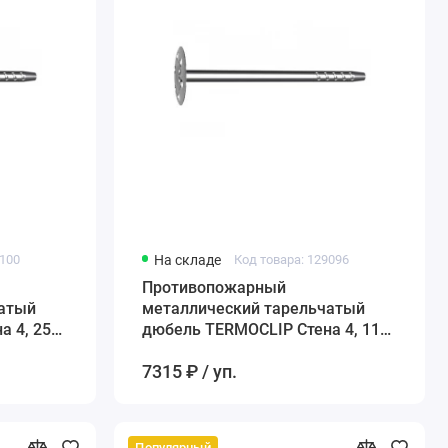
9100
На складе
Код товара: 129096
Противопожарный
чатый
металлический тарельчатый
а 4, 250
дюбель TERMOCLIP Стена 4, 110
мм
7315 ₽ / уп.
Популярный