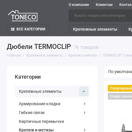
О компании
Клиентам
Конта
Крепежные элементы
К
ВСЕ КАТЕГОРИИ
Дюбели TERMOCLIP
76 товаров
Главная
Крепежные элементы
Крепеж и метизы
TERMOCLIP Стен
Категории
Популярны
Крепежные элементы
Скоро зако
Армирование кладки
Гибкие связи
Кирпичные перемычки
Крепеж и метизы