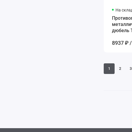
На скла
Противо
металли
дюбель T
мм
8937 ₽ /
1
2
3