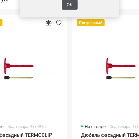
ОК
й
Популярный
де
Код товара: 43349-02
На складе
Код товара: 433
фасадный TERMOCLIP
Дюбель фасадный TER