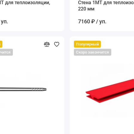
T для теплоизоляции,
Стена 1MT для теплоизо
220 мм
 уп.
7160 ₽ / уп.
й
Популярный
нчится
Скоро закончится