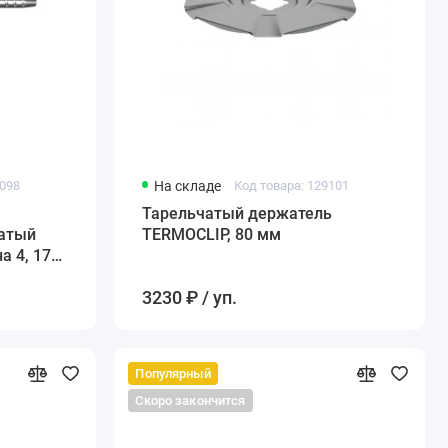
9098
На складе
Код товара: 129101
Тарельчатый держатель
чатый
TERMOCLIP, 80 мм
а 4, 170
3230 ₽ / уп.
Популярный
Скоро закончится