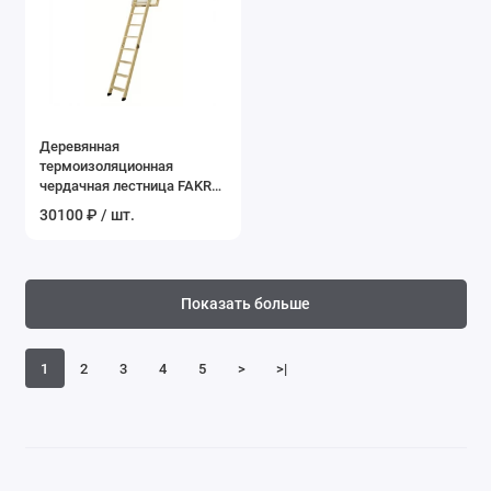
Деревянная
термоизоляционная
чердачная лестница FAKRO
LTK 70*120*280 см
30100 ₽ / шт.
Показать больше
1
2
3
4
5
>
>|