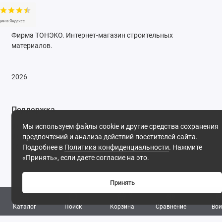
Фирма ТОНЭКО. Интернет-магазин строительных
материалов.
2026
Поддержка
8 (495) 142-53-32
Мы используем файлы cookie и другие средства сохранения
8 (977) 844-53-32
предпочтений и анализа действий посетителей сайта.
Обратный звонок
Подробнее в
Политика конфиденциальности
. Нажмите
«Принять», если даете согласие на это.
ПН-ПТ: 09:30 - 18:00 СБ-ВС: выходной
Принять
0
Каталог
Поиск
Корзина
Сравнение
Вой