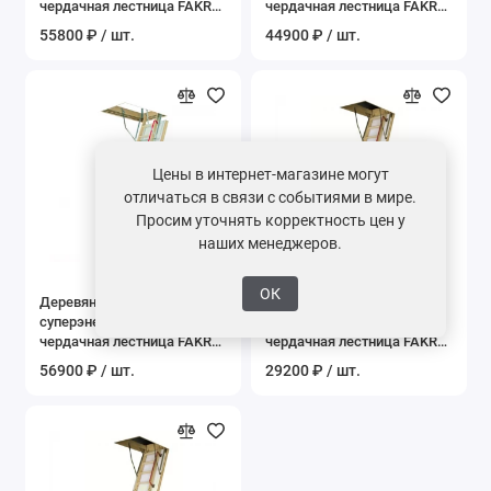
чердачная лестница FAKRO
чердачная лестница FAKRO
LWT Thermo 60*130*305 см
LWT Thermo 70*120*280 см
55800 ₽ / шт.
44900 ₽ / шт.
Цены в интернет-магазине могут
отличаться в связи с событиями в мире.
Просим уточнять корректность цен у
наших менеджеров.
ОК
Деревянная
Деревянная
суперэнергосберегающая
термоизоляционная
чердачная лестница FAKRO
чердачная лестница FAKRO
LWT Thermo 70*130*305 см
LTK 60*120*280 см
56900 ₽ / шт.
29200 ₽ / шт.