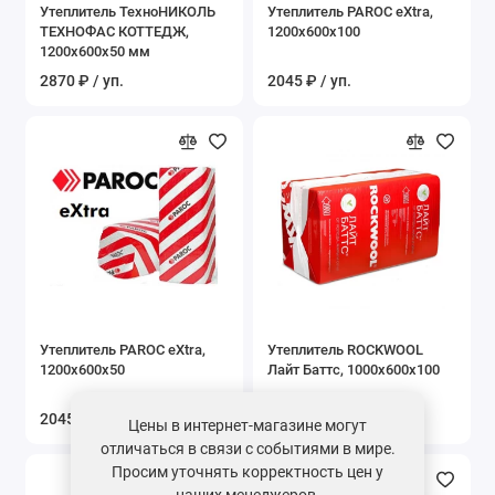
Утеплитель ТехноНИКОЛЬ
Утеплитель PAROC eXtra,
ТЕХНОФАС КОТТЕДЖ,
1200x600x100
1200х600х50 мм
2870 ₽ / уп.
2045 ₽ / уп.
Утеплитель PAROC eXtra,
Утеплитель ROCKWOOL
1200x600x50
Лайт Баттс, 1000x600x100
2045 ₽ / уп.
1491 ₽ / уп.
Цены в интернет-магазине могут
отличаться в связи с событиями в мире.
Просим уточнять корректность цен у
наших менеджеров.