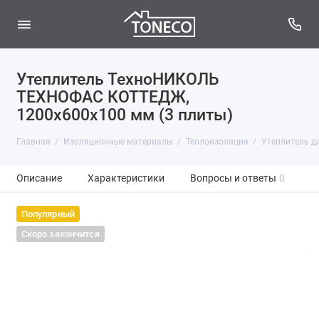
Утеплитель ТехноНИКОЛЬ
ТЕХНОФАС КОТТЕДЖ,
1200х600х100 мм (3 плиты)
Главная
Изоляционные материалы
Теплоизоляция
Утеплитель дл
Описание
Характеристики
Вопросы и ответы
0
Популярный
Скоро закончится