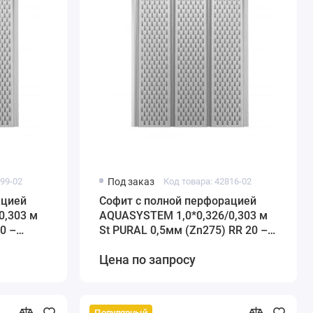
599-02
Под заказ
Код товара: 42816-02
ацией
Софит с полной перфорацией
0,303 м
AQUASYSTEM 1,0*0,326/0,303 м
0 –
St PURAL 0,5мм (Zn275) RR 20 –
белый
Цена по запросу
Популярный