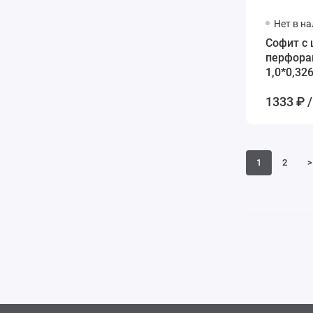
Нет в н
Софит с
перфора
1,0*0,32
- белый
1333 ₽ /
1
2
>