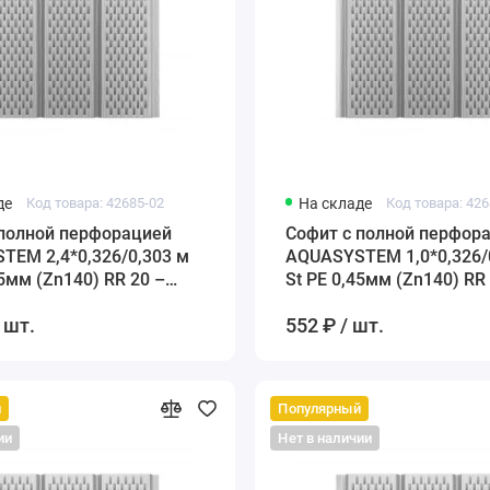
де
Код товара: 42685-02
На складе
Код товара: 426
 полной перфорацией
Софит с полной перфор
TEM 2,4*0,326/0,303 м
AQUASYSTEM 1,0*0,326/
45мм (Zn140) RR 20 –
St PE 0,45мм (Zn140) RR
белый
 шт.
552 ₽ / шт.
й
Популярный
ии
Нет в наличии