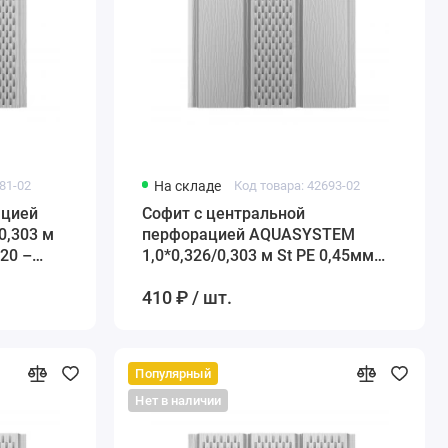
81-02
На складе
Код товара: 42693-02
ацией
Софит с центральной
0,303 м
перфорацией AQUASYSTEM
 20 –
1,0*0,326/0,303 м St PE 0,45мм
(Zn140) RR 20 – белый
410 ₽ / шт.
Популярный
Нет в наличии