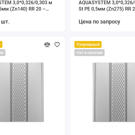
TEM 3,0*0,326/0,303 м
AQUASYSTEM 3,0*0,326/
45мм (Zn140) RR 20 –
St PE 0,5мм (Zn275) RR 2
белый
 шт.
Цена по запросу
й
Популярный
ии
Нет в наличии