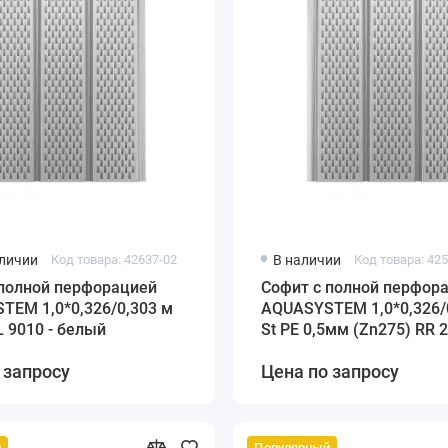
аличии
Код товара: 42637-02
В наличии
Код товара: 42
 полной перфорацией
Софит с полной перфор
TEM 1,0*0,326/0,303 м
AQUASYSTEM 1,0*0,326/
L 9010 - белый
St PE 0,5мм (Zn275) RR 2
белый
 запросу
Цена по запросу
й
Популярный