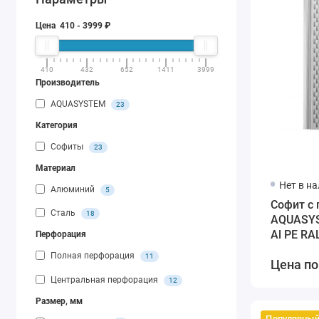
Цена
410
-
3999
₽
410
432
652
1411
3999
Производитель
AQUASYSTEM
23
Категория
Софиты
23
Материал
Нет в н
Алюминий
5
Софит с
Сталь
18
AQUASYS
Al PE RA
Перфорация
Полная перфорация
11
Цена по
Центральная перфорация
12
Размер, мм
Популярны