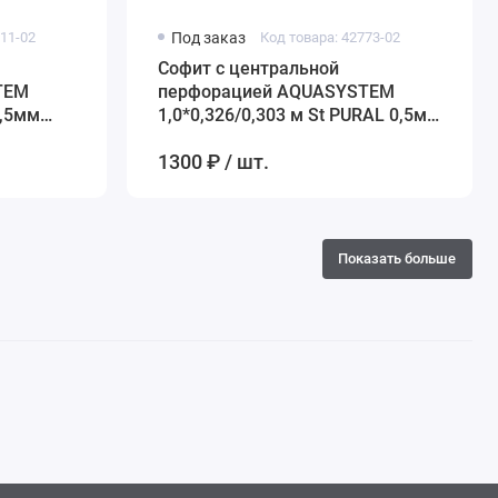
611-02
Под заказ
Код товара: 42773-02
Софит с центральной
TEM
перфорацией AQUASYSTEM
0,5мм
1,0*0,326/0,303 м St PURAL 0,5мм
(Zn275) RR 20 – белый
1300 ₽ / шт.
Показать больше