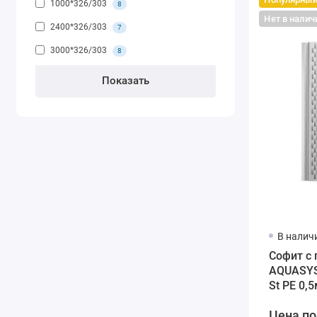
1000*326/303
8
Нет в налич
2400*326/303
7
3000*326/303
8
В налич
Софит с
AQUASYS
St PE 0,
белый
Цена по