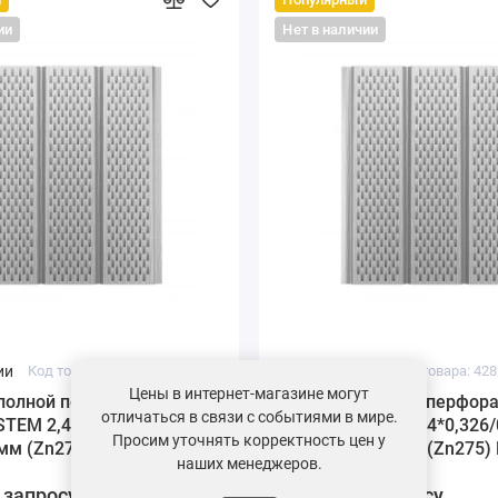
ии
Нет в наличии
ии
Код товара: 42602-02
Под заказ
Код товара: 428
Цены в интернет-магазине могут
 полной перфорацией
Софит с полной перфор
отличаться в связи с событиями в мире.
TEM 2,4*0,326/0,303 м
AQUASYSTEM 2,4*0,326/
Просим уточнять корректность цен у
5мм (Zn275) RR 20 –
St PURAL 0,5мм (Zn275) 
наших менеджеров.
белый
 запросу
Цена по запросу