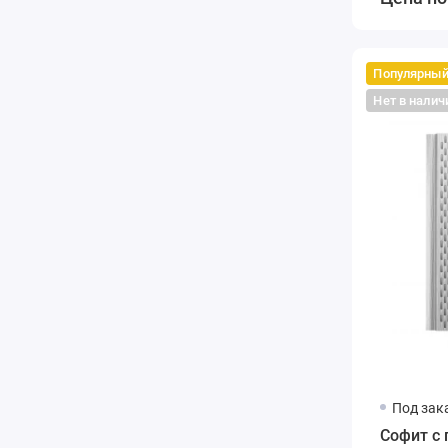
Популярны
Нет в налич
Под зак
Софит с