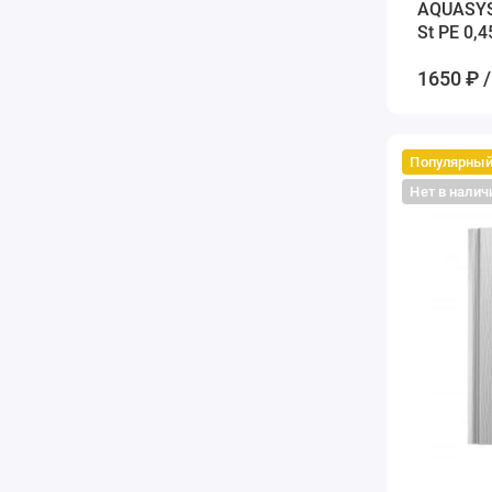
AQUASYS
St PE 0,
белый
1650 ₽ /
Популярны
Нет в налич