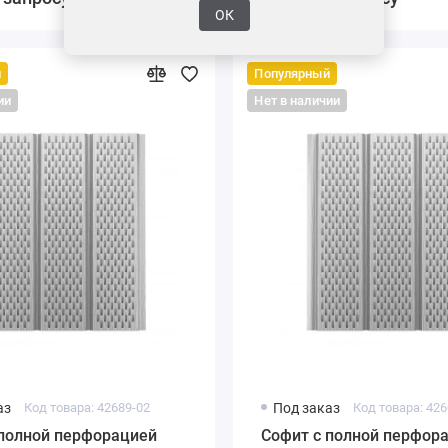
ОК
й
Популярный
ии
Нет в наличии
аз
Код товара: 42689-02
Под заказ
Код товара: 426
 полной перфорацией
Софит с полной перфор