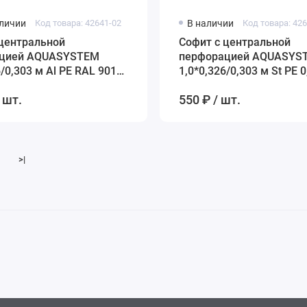
аличии
Код товара: 42641-02
В наличии
Код товара: 42
 центральной
Софит с центральной
цией AQUASYSTEM
перфорацией AQUASYS
6/0,303 м Al PE RAL 9010
1,0*0,326/0,303 м St PE 
(Zn275) RR 20 – белый
 шт.
550 ₽ / шт.
>|