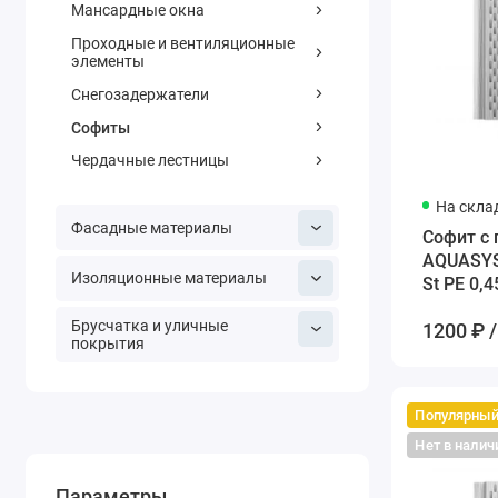
Мансардные окна
Проходные и вентиляционные
элементы
Снегозадержатели
Софиты
Чердачные лестницы
На скла
Фасадные материалы
Софит с
AQUASYS
Изоляционные материалы
St PE 0,
белый
Брусчатка и уличные
1200 ₽ /
покрытия
Популярны
Нет в налич
Параметры