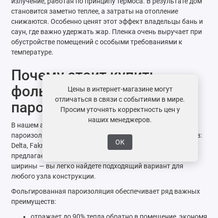
излучение, работая по принципу термоса. В результате дом
становится заметно теплее, а затраты на отопление
снижаются. Особенно ценят этот эффект владельцы бань и
саун, где важно удержать жар. Пленка очень выручает при
обустройстве помещений с особыми требованиями к
температуре.
Почему стоит купить
фольгированную
Цены в интернет-магазине могут
отличаться в связи с событиями в мире.
пароизоляцию?
Просим уточнять корректность цен у
наших менеджеров.
В нашем ассортименте представлена фольгированная
пароизоляционная пленка от известных мировых брендов:
ОК
Delta, Fakro, Juta, Изоспан, ТехноНиколь и других. Мы
предлагаем удобные решения в рулонах разной длины и
ширины — вы легко найдете подходящий вариант для
любого узла конструкции.
Фольгированная пароизоляция обеспечивает ряд важных
преимуществ:
отражает до 90% тепла обратно в помещение, экономя