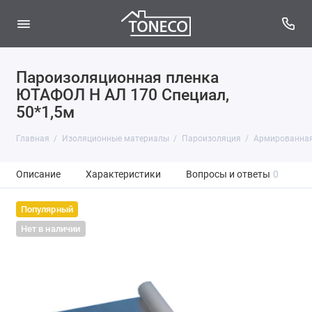
Пароизоляционная пленка
ЮТАФОЛ Н АЛ 170 Специал,
50*1,5м
Главная
Изоляционные материалы
Пароизоляция
Армированная
Описание
Характеристики
Вопросы и ответы
0
Популярный
Нет в наличии