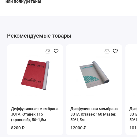
или полиуретана!
Рекомендуемые товары
Диффузионная мембрана
Диффузионная мембрана
Диф
JUTA Ютавек 115
JUTA Ютавек 160 Master,
JUT
(красный), 50*1,5м
50*1,5м
50*
8200 ₽
12000 ₽
101