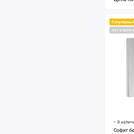
Популярны
Нет в налич
В налич
Софит б