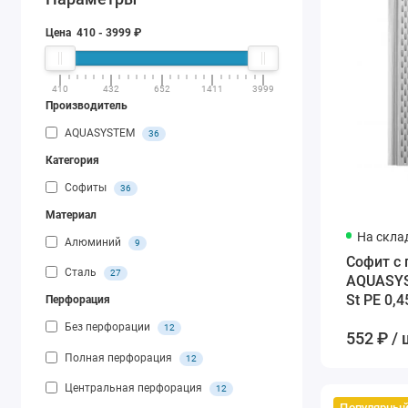
Цена
410
-
3999
₽
410
432
652
1411
3999
Производитель
AQUASYSTEM
36
Категория
Софиты
36
Материал
На скла
Алюминий
9
Софит с
Сталь
27
AQUASYS
St PE 0,
Перфорация
белый
Без перфорации
12
552 ₽ / 
Полная перфорация
12
Центральная перфорация
12
Популярны