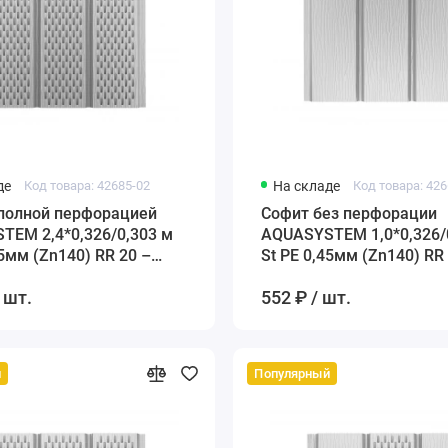
де
Код товара: 42685-02
На складе
Код товара: 426
 полной перфорацией
Софит без перфорации
TEM 2,4*0,326/0,303 м
AQUASYSTEM 1,0*0,326/
45мм (Zn140) RR 20 –
St PE 0,45мм (Zn140) RR 
белый
 шт.
552 ₽ / шт.
й
Популярный