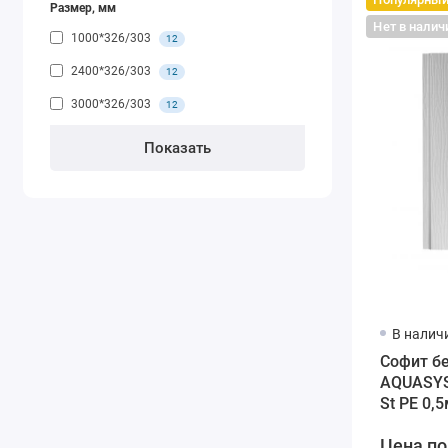
Размер, мм
Нет в налич
1000*326/303
12
2400*326/303
12
3000*326/303
12
В налич
Софит б
AQUASYS
St PE 0,
белый
Цена по