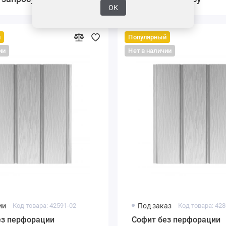
ОК
й
Популярный
ии
Нет в наличии
ии
Код товара: 42591-02
Под заказ
Код товара: 428
ез перфорации
Софит без перфорации