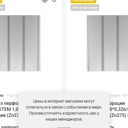
ии
Нет в наличии
ии
Код товара: 42587-02
Под заказ
Код товара: 427
Цены в интернет-магазине могут
ез перфорации
Софит без перфорации
отличаться в связи с событиями в мире.
TEM 1,0*0,326/0,303 м
AQUASYSTEM 1,0*0,326/
Просим уточнять корректность цен у
5мм (Zn275) RR 20 -
St PURAL 0,5мм (Zn275) 
наших менеджеров.
белый
 запросу
Цена по запросу