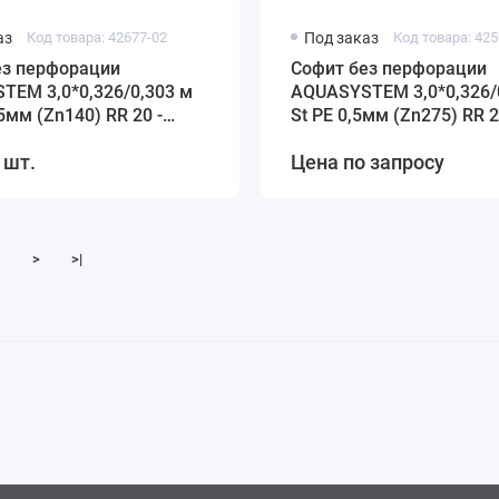
аз
Код товара: 42677-02
Под заказ
Код товара: 425
ез перфорации
Софит без перфорации
TEM 3,0*0,326/0,303 м
AQUASYSTEM 3,0*0,326/
45мм (Zn140) RR 20 -
St PE 0,5мм (Zn275) RR 2
белый
 шт.
Цена по запросу
>
>|