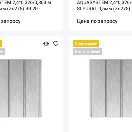
TEM 2,4*0,326/0,303 м
AQUASYSTEM 2,4*0,326/
5мм (Zn275) RR 20 -
St PURAL 0,5мм (Zn275) 
белый
 запросу
Цена по запросу
й
Популярный
ии
Нет в наличии