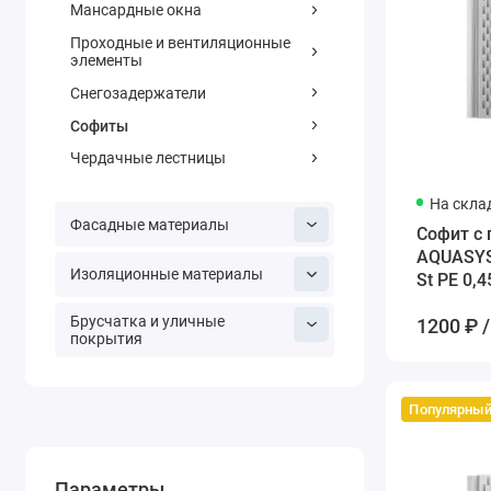
Мансардные окна
Проходные и вентиляционные
элементы
Снегозадержатели
Софиты
Чердачные лестницы
На скла
Фасадные материалы
Софит с
AQUASYS
Изоляционные материалы
St PE 0,
белый
Брусчатка и уличные
1200 ₽ /
покрытия
Популярны
Параметры