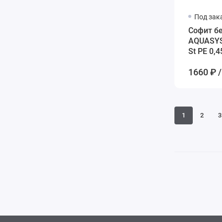
Под зак
Софит б
AQUASYS
St PE 0,
белый
1660 ₽ /
1
2
3