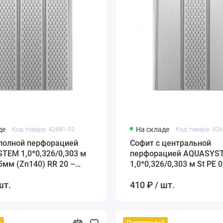
де
Код товара: 42681-02
На складе
Код товара: 426
 полной перфорацией
Софит с центральной
TEM 1,0*0,326/0,303 м
перфорацией AQUASYS
45мм (Zn140) RR 20 –
1,0*0,326/0,303 м St PE 
(Zn140) RR 20 – белый
шт.
410 ₽ / шт.
й
Популярный