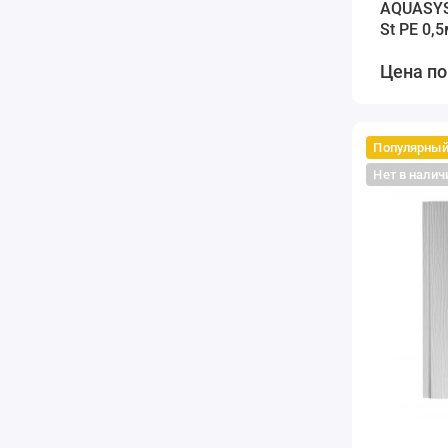
AQUASYS
St PE 0,
белый
Цена по
Популярны
Нет в налич