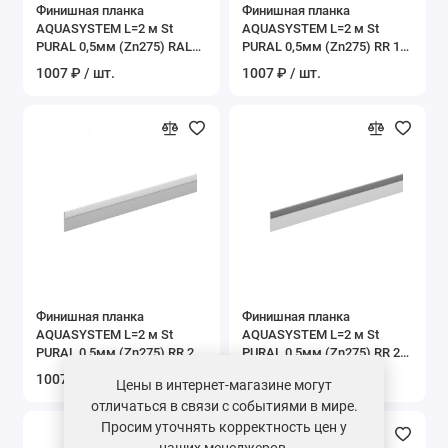
Финишная планка
Финишная планка
AQUASYSTEM L=2 м St
AQUASYSTEM L=2 м St
PURAL 0,5мм (Zn275) RAL
PURAL 0,5мм (Zn275) RR 11
8017 - коричневый шоколад
– темно-зеленый
1007 ₽ / шт.
1007 ₽ / шт.
Финишная планка
Финишная планка
AQUASYSTEM L=2 м St
AQUASYSTEM L=2 м St
PURAL 0,5мм (Zn275) RR 20
PURAL 0,5мм (Zn275) RR 23
- белый
– темно-серый
1007 ₽ / шт.
1007 ₽ / шт.
Цены в интернет-магазине могут
отличаться в связи с событиями в мире.
Просим уточнять корректность цен у
наших менеджеров.