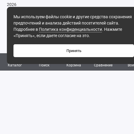
2026
Мы используем файлы cookie и другие средства сохранения
предпочтений и анализа действий посетителей сайта.
Поддержка
Подробнее в
Политика конфиденциальности
. Нажмите
8 (495) 142-53-32
«Принять», если даете согласие на это.
8 (977) 844-53-32
Обратный звонок
Принять
ПН-ПТ: 09:30 - 18:00 СБ-ВС: выходной
0
Каталог
Поиск
Корзина
Сравнение
Вой
Фирма ТОНЭКО. Интернет-магазин строительных
материалов.
, 2026