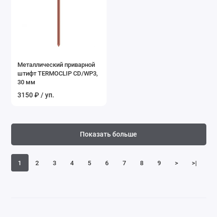
Металлический приварной
штифт TERMOCLIP CD/WP3,
30 мм
3150 ₽ / уп.
Показать больше
1
2
3
4
5
6
7
8
9
>
>|