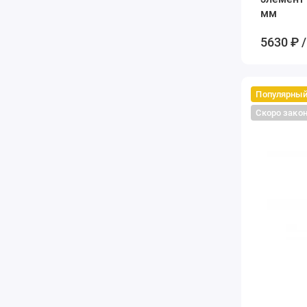
мм
5630 ₽ /
Популярны
Скоро зако