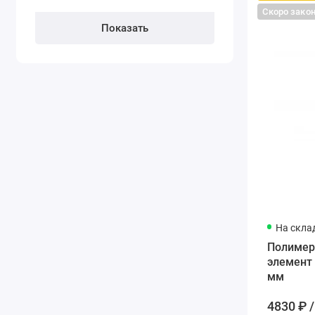
Скоро зако
На скла
Полимерн
элемент
мм
4830 ₽ /