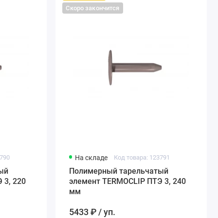
Скоро закончится
3790
На складе
Код товара: 123791
й
Полимерный тарельчатый
 3, 220
элемент TERMOCLIP ПТЭ 3, 240
мм
5433 ₽ / уп.