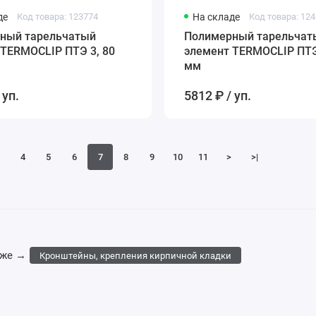
де
Код товара: 123774
На складе
Код товара: 12
ый тарельчатый
Полимерный тарельчат
 TERMOCLIP ПТЭ 3, 80
элемент TERMOCLIP ПТЭ
мм
 уп.
5812 ₽ / уп.
4
5
6
7
8
9
10
11
>
>|
кже →
Кронштейны, крепления кирпичной кладки