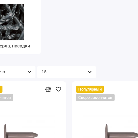
ерла, насадки
й
Популярный
нчится
Скоро закончится