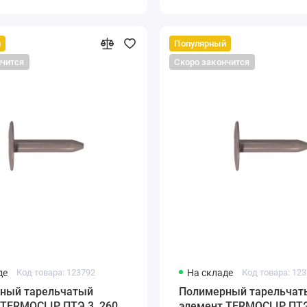
й
Популярный
нчится
Скоро закончится
де
Код товара: 123792
На складе
Код товара: 12
ый тарельчатый
Полимерный тарельчаты
 TERMOCLIP ПТЭ 3, 260
элемент TERMOCLIP ПТЭ