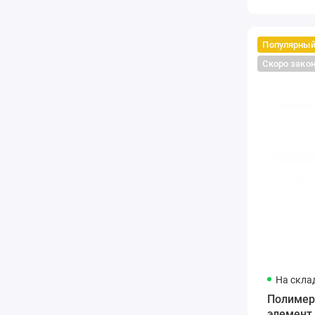
Популярны
Скоро зако
На скла
Полимерн
элемент