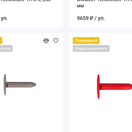
мм
 уп.
9659 ₽ / уп.
й
Популярный
нчится
Скоро закончится