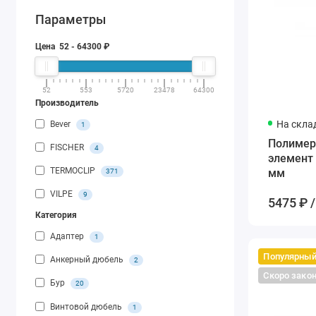
Параметры
Цена
52
-
64300
₽
52
553
5720
23478
64300
Производитель
На скла
Bever
1
Полимерн
FISCHER
4
элемент
TERMOCLIP
мм
371
VILPE
9
5475 ₽ /
Категория
Адаптер
1
Популярны
Анкерный дюбель
2
Скоро зако
Бур
20
Винтовой дюбель
1