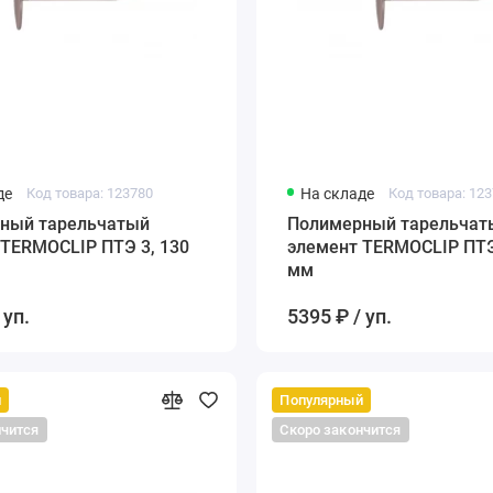
де
Код товара: 123780
На складе
Код товара: 12
ый тарельчатый
Полимерный тарельчаты
 TERMOCLIP ПТЭ 3, 130
элемент TERMOCLIP ПТЭ
мм
 уп.
5395 ₽ / уп.
й
Популярный
нчится
Скоро закончится