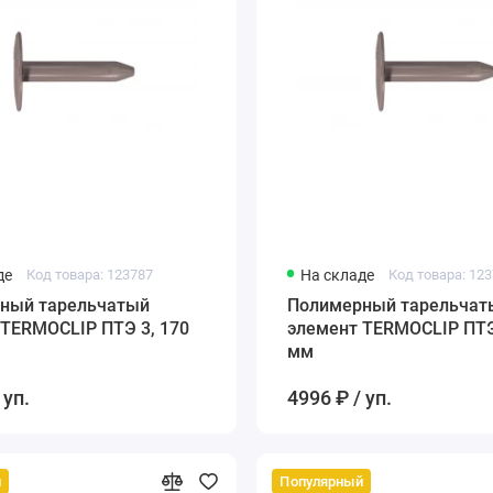
де
Код товара: 123787
На складе
Код товара: 12
ый тарельчатый
Полимерный тарельчаты
 TERMOCLIP ПТЭ 3, 170
элемент TERMOCLIP ПТЭ
мм
 уп.
4996 ₽ / уп.
й
Популярный