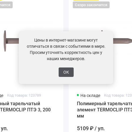
нчится
Скоро закончится
Цены в интернет-магазине могут
отличаться в связи с событиями в мире.
Просим уточнять корректность цен у
наших менеджеров.
ОК
де
Код товара: 123789
На складе
Код товара: 12
ый тарельчатый
Полимерный тарельчаты
 TERMOCLIP ПТЭ 3, 200
элемент TERMOCLIP ПТЭ
мм
 уп.
5109 ₽ / уп.