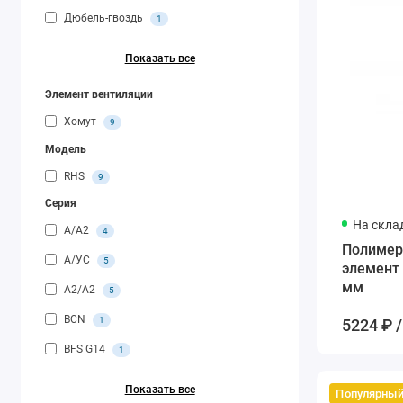
Дюбель-гвоздь
1
Показать все
Элемент вентиляции
Хомут
9
Модель
RHS
9
Серия
На скла
A/A2
4
Полимерн
A/УС
5
элемент
мм
A2/A2
5
BCN
1
5224 ₽ /
BFS G14
1
Показать все
Популярны