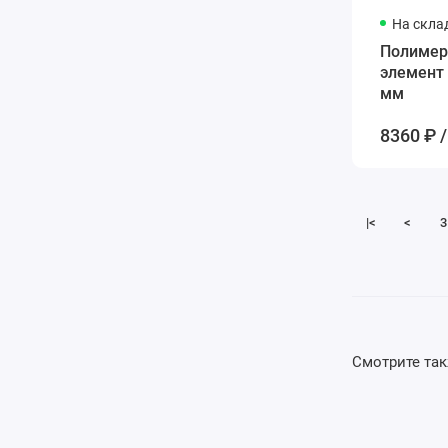
На скла
Полимерн
элемент
мм
8360 ₽ /
|<
<
3
Смотрите та