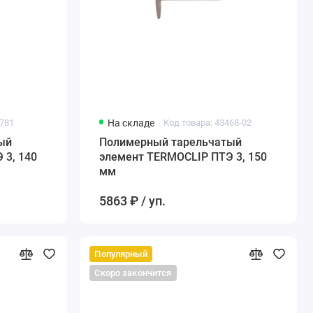
3781
На складе
Код товара: 43468-02
й
Полимерный тарельчатый
 3, 140
элемент TERMOCLIP ПТЭ 3, 150
мм
5863 ₽ / уп.
Популярный
Скоро закончится