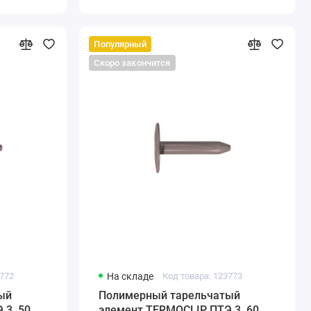
Популярный
Скоро закончится
3772
На складе
Код товара: 123773
й
Полимерный тарельчатый
 3, 50
элемент TERMOCLIP ПТЭ 3, 60