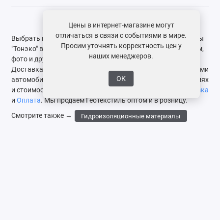
Цены в интернет-магазине могут
отличаться в связи с событиями в мире.
Выбрать и купить Геотекстиль в интернет-магазине фирмы
Просим уточнять корректность цен у
"Тонэко" вам поможет информация по размеру, весу, ценам,
наших менеджеров.
фото и другим характеристикам в каталоге товаров.
Доставка по Москве и области осуществляется различными
ОК
автомобилями. Подробную информацию об услуге, условиях
и стоимости можно посмотреть на этой страницах
Доставка
и
Оплата
. Мы продаем Геотекстиль оптом и в розницу.
Смотрите также →
Гидроизоляционные материалы