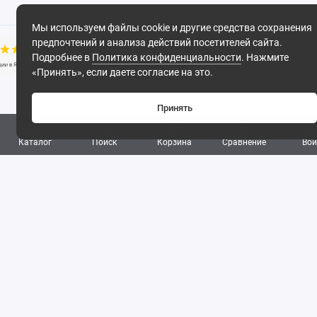
Мы используем файлы cookie и другие средства сохранения
предпочтений и анализа действий посетителей сайта.
Подробнее в
Политика конфиденциальности
. Нажмите
«Принять», если даете согласие на это.
Фирма ТОНЭКО. Интернет-магазин строительных
материалов.
Принять
0
Каталог
Поиск
Корзина
Сравнение
Вой
2026
Поддержка
8 (495) 142-53-32
8 (977) 844-53-32
Обратный звонок
ПН-ПТ: 09:30 - 18:00 СБ-ВС: выходной