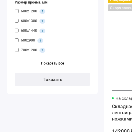
Размер проема, мм
Скоро зако
600x1200
2
600x1300
1
600x1440
1
600x900
1
700x1200
2
Показать все
На скла
Складна
лестница
ножками
60*130*3
142000 