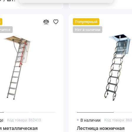
й
Популярный
нчится
Нет в наличии
де
Код товара: 862413
В наличии
Код товара: 86
я металлическая
Лестница ножничная