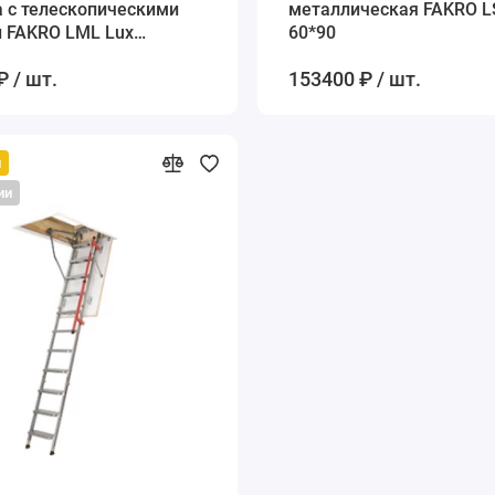
 с телескопическими
металлическая FAKRO L
 FAKRO LML Lux
60*90
80 см
₽ / шт.
153400 ₽ / шт.
й
ии