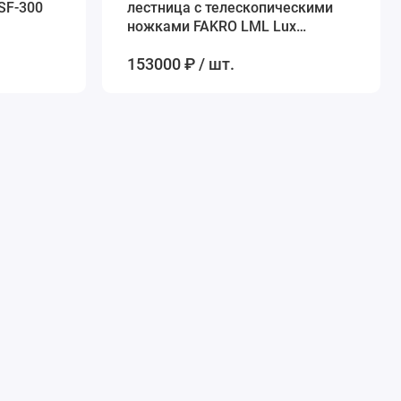
SF-300
лестница с телескопическими
ножками FAKRO LML Lux
70*130*305 см
153000 ₽ / шт.