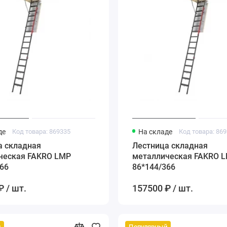
де
Код товара: 869335
На складе
Код товара: 86
а складная
Лестница складная
ческая FAKRO LMP
металлическая FAKRO 
66
86*144/366
₽ / шт.
157500 ₽ / шт.
й
Популярный