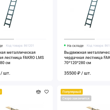
де
Код товара: 861201
На складе
Код товара: 86
ая металлическая
Выдвижная металличес
ая лестница FAKRO LMS
чердачная лестница FA
80 см
70*120*280 см
/ шт.
35500 ₽ / шт.
й
Популярный
Скоро закончится