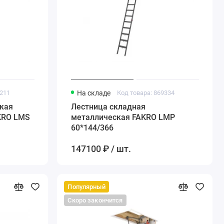
1211
На складе
Код товара: 869334
кая
Лестница складная
KRO LMS
металлическая FAKRO LMP
60*144/366
147100 ₽ / шт.
Популярный
Скоро закончится