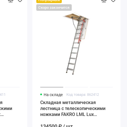
Скоро закончится
2411
На складе
Код товара: 862412
я
Складная металлическая
ескими
лестница с телескопическими
x
ножками FAKRO LML Lux
70*130*280 см
134500 ₽ / шт.