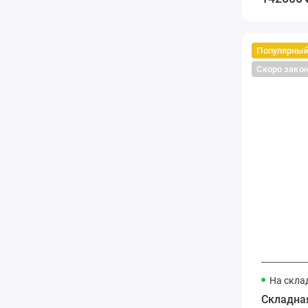
Популярны
Скоро зако
На скла
Складна