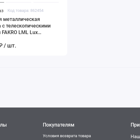
аз
Код товара: 862454
я металлическая
 с телескопическими
 FAKRO LML Lux
05 см
₽ / шт.
елы
Покупателям
При
Условия возврата товара
Наш