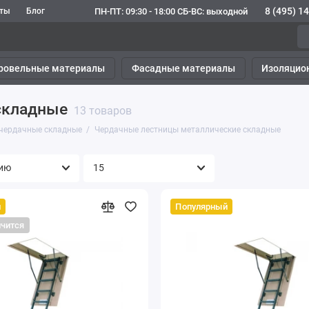
8 (495) 1
ПН-ПТ: 09:30 - 18:00 СБ-ВС: выходной
кты
Блог
ровельные материалы
Фасадные материалы
Изоляцио
складные
13 товаров
чердачные складные
Чердачные лестницы металлические складные
й
Популярный
нчится