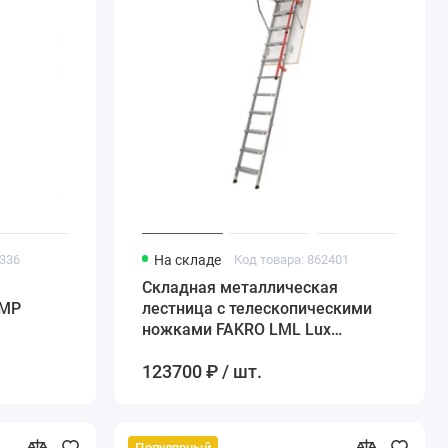
9336
На складе
Код товара: 862401
Складная металлическая
LMP
лестница с телескопическими
ножками FAKRO LML Lux
60*120*280 см
123700 ₽ / шт.
Популярный