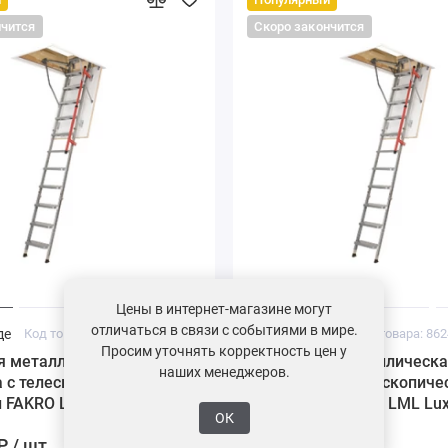
нчится
Скоро закончится
Цены в интернет-магазине могут
отличаться в связи с событиями в мире.
де
Код товара: 862451
На складе
Код товара: 86
Просим уточнять корректность цен у
я металлическая
Складная металлическа
наших менеджеров.
 с телескопическими
лестница с телескопич
 FAKRO LML Lux
ножками FAKRO LML Lu
ОК
05 см
70*120*280 см
₽ / шт.
127900 ₽ / шт.