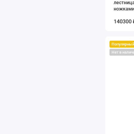
лестница
ножками
70*140*2
140300 
Популярны
Нет в налич