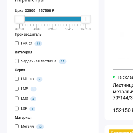
Цена
33500
-
157500
₽
33500
34033
39528
58417
157500
Производитель
FAKRO
13
Категория
Чердачная лестница
13
Серия
На скла
LML Lux
7
Лестниц
LMP
3
металли
70*144/3
LMS
2
LSF
1
152150 
Материал
Металл
13
Популярны