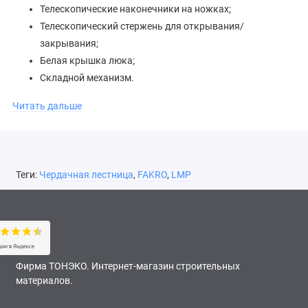
Телескопические наконечники на ножках;
Телескопический стержень для открывания/
закрывания;
Белая крышка люка;
Складной механизм.
Монтажный комплект FAKRO LXK приобретается отдельно.
Читать дальше
Теги:
Чердачная лестница
,
FAKRO
,
LMP
Фирма ТОНЭКО. Интернет-магазин строительных
материалов.