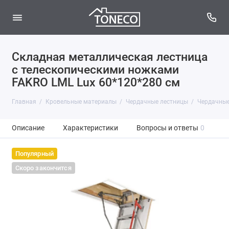
Складная металлическая лестница
с телескопическими ножками
FAKRO LML Lux 60*120*280 см
Главная
Кровельные материалы
Чердачные лестницы
Чердачные
Описание
Характеристики
Вопросы и ответы
0
Популярный
Скоро закончится