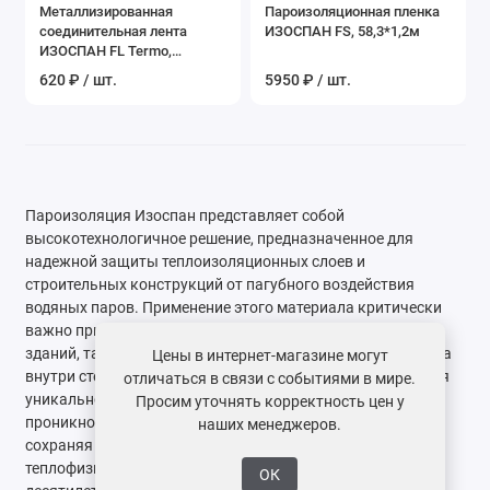
Металлизированная
Пароизоляционная пленка
соединительная лента
ИЗОСПАН FS, 58,3*1,2м
ИЗОСПАН FL Termo,
40*0,05м
620 ₽ / шт.
5950 ₽ / шт.
Пароизоляция Изоспан представляет собой
высокотехнологичное решение, предназначенное для
надежной защиты теплоизоляционных слоев и
строительных конструкций от пагубного воздействия
водяных паров. Применение этого материала критически
важно при возведении современных энергоэффективных
зданий, так как он предотвращает накопление конденсата
Цены в интернет-магазине могут
внутри стен, перекрытий и кровельного пирога. Благодаря
отличаться в связи с событиями в мире.
уникальной структуре, материал эффективно блокирует
Просим уточнять корректность цен у
проникновение влаги из жилых помещений в утеплитель,
наших менеджеров.
сохраняя его сухим и поддерживая заявленные
теплофизические характеристики на протяжении
ОК