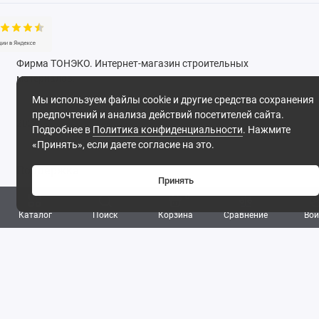
Фирма ТОНЭКО. Интернет-магазин строительных
материалов.
Мы используем файлы cookie и другие средства сохранения
предпочтений и анализа действий посетителей сайта.
2026
Подробнее в
Политика конфиденциальности
. Нажмите
«Принять», если даете согласие на это.
Поддержка
Принять
8 (495) 142-53-32
0
8 (977) 844-53-32
Каталог
Поиск
Корзина
Сравнение
Вой
Обратный звонок
ПН-ПТ: 09:30 - 18:00 СБ-ВС: выходной