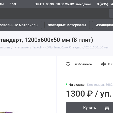
8 (495) 1
ПН-ПТ: 09:30 - 18:00 СБ-ВС: выходной
кты
Блог
ровельные материалы
Фасадные материалы
Изоляцио
андарт, 1200х600х50 мм (8 плит)
ля стен
Утеплитель ТехноНИКОЛЬ Техноблок Стандарт, 1200х600х50 мм
В избранное
В 
На складе
Код товара: 3682
1300 ₽ / уп.
Купить