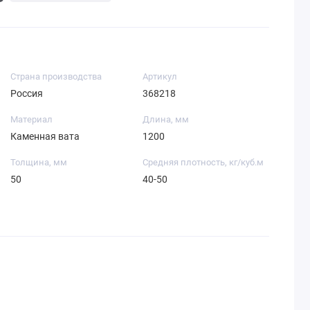
Страна производства
Артикул
Россия
368218
Материал
Длина, мм
Каменная вата
1200
Толщина, мм
Средняя плотность, кг/куб.м
50
40-50