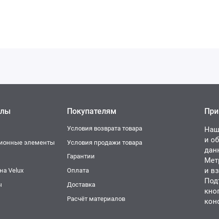
елы
Покупателям
При
Условия возврата товара
Наш
и о
ционные элементы
Условия продажи товара
дан
и
Гарантии
Мет
и в
а Velux
Оплата
Под
ы
Доставка
кно
Расчёт материалов
кон