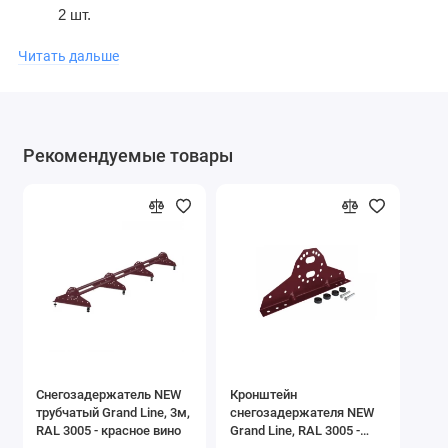
2 шт.
Кронштейн универсальный
RAL
– 2 шт.
Читать дальше
Уплотнитель ЭПДП – 8 шт.
Болт М8*35 – 2 шт.
Шайба А.8 – 2 шт.
Гайка М8-7Н – 2 шт.
Рекомендуемые товары
Снегозадержатель NEW
Кронштейн
трубчатый Grand Line, 3м,
снегозадержателя NEW
RAL 3005 - красное вино
Grand Line, RAL 3005 -