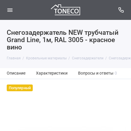
Снегозадержатель NEW трубчатый
Grand Line, 1м, RAL 3005 - красное
вино
Главная
Кровельные материалы
Снегозадержатели
Снегозадержа
Описание
Характеристики
Вопросы и ответы
0
Популярный