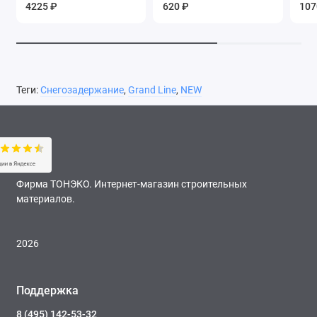
серый
графитовый серый
гра
4225 ₽
620 ₽
107
Теги:
Снегозадержание
,
Grand Line
,
NEW
Фирма ТОНЭКО. Интернет-магазин строительных
материалов.
2026
Поддержка
8 (495) 142-53-32