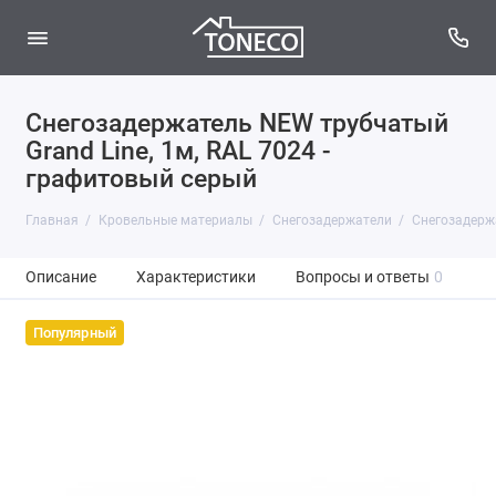
Снегозадержатель NEW трубчатый
Grand Line, 1м, RAL 7024 -
графитовый серый
Главная
Кровельные материалы
Снегозадержатели
Снегозадерж
Описание
Характеристики
Вопросы и ответы
0
Популярный