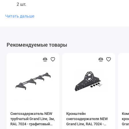
2 шт.
Кронштейн универсальный
RAL
– 2 шт.
Читать дальше
Уплотнитель ЭПДП – 8 шт.
Болт М8*35 – 2 шт.
Шайба А.8 – 2 шт.
Гайка М8-7Н – 2 шт.
Рекомендуемые товары
Снегозадержатель NEW
Кронштейн
Ком
трубчатый Grand Line, 3м,
снегозадержателя NEW
кро
RAL 7024 - графитовый
Grand Line, RAL 7024 -
Gran