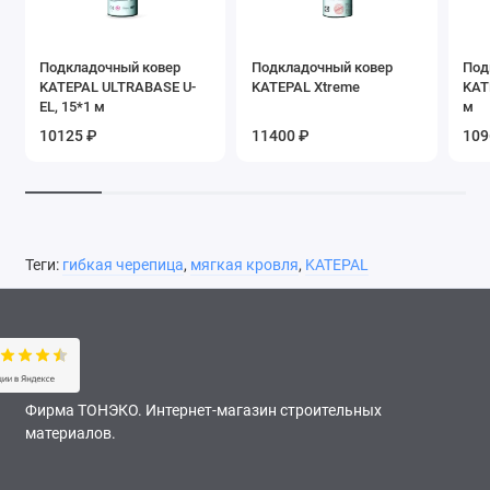
Подкладочный ковер
Подкладочный ковер
Под
KATEPAL ULTRABASE U-
KATEPAL Xtreme
KAT
EL, 15*1 м
м
10125 ₽
11400 ₽
109
Теги:
гибкая черепица
,
мягкая кровля
,
KATEPAL
Фирма ТОНЭКО. Интернет-магазин строительных
материалов.