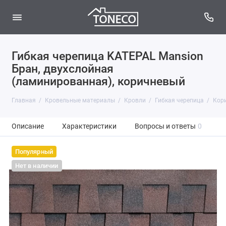
Гибкая черепица KATEPAL Mansion
Бран, двухслойная
(ламинированная), коричневый
Главная
Кровельные материалы
Кровли
Гибкая черепица
Кор
Описание
Характеристики
Вопросы и ответы
0
Популярный
Нет в наличии