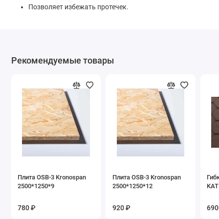
Позволяет избежать протечек.
Рекомендуемые товары
Плита OSB-3 Kronospan
Плита OSB-3 Kronospan
Гиб
2500*1250*9
2500*1250*12
KAT
780 ₽
920 ₽
690