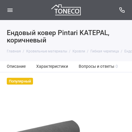
Ендовый ковер Pintari KATEPAL,
коричневый
Главная
Кровельные материалы
Кровли
Гибкая черепица
Енд
Описание
Характеристики
Вопросы и ответы
0
Популярный