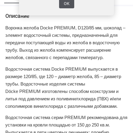
ОК
Описание
Воронка желоба
Docke
PREMIUM
,
D120/85 мм, шоколад –
элемент водосточный системы, предназначенный для
передачи поступающей воды из желоба в водосточную
трубу. Выход из желоба компенсирует расширение
желобов, связанного с перепадами температур.
Водосточная система Docke
PREMIUM
выпускается в
размере 120/85, где 120 – диаметр желоба, 85 – диаметр
трубы. Водосточные изделия системы
Döcke
PREMIUM
изготовлены способом коэкструзии и
литья под давлением из поливинилхлорида (ПВХ) и/или
сополимеров винилхлорида с различными добавками.
Водосточная система серии
PREMIUM
рекомендована для
установки на кровли площадью от 150 до 250 кв.м.
Выпускается в пяти цветовых решениях: пломбир