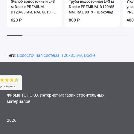
Желоб водосточный L=3
Труба водосточная L=3 м
Уго
м Docke PREMIUM,
Docke PREMIUM, D120/85
уни
D120/85 мм, RAL 8019 –
мм, RAL 8019 – шоколад
PRE
шоколад
RAL
623 ₽
800 ₽
400
Теги:
Водосточная система
,
120х85 мм
,
Döcke
Фирма ТОНЭКО. Интернет-магазин строительных
материалов.
2026