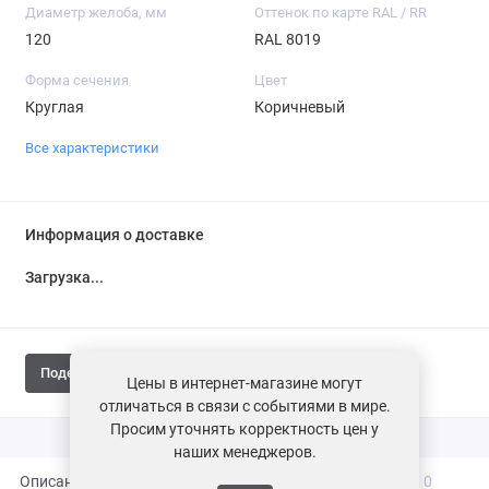
Диаметр желоба, мм
Оттенок по карте RAL / RR
120
RAL 8019
Форма сечения
Цвет
Круглая
Коричневый
Все характеристики
Информация о доставке
Загрузка...
Поделиться
Цены в интернет-магазине могут
отличаться в связи с событиями в мире.
Просим уточнять корректность цен у
наших менеджеров.
Описание
Характеристики
Вопросы и ответы
0