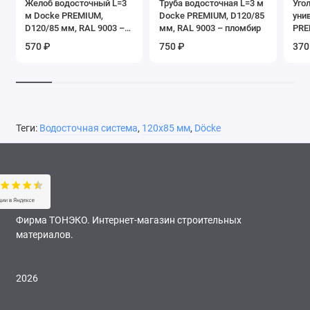
Желоб водосточный L=3
Труба водосточная L=3 м
Уго
м Docke PREMIUM,
Docke PREMIUM, D120/85
уни
D120/85 мм, RAL 9003 –
мм, RAL 9003 – пломбир
PRE
пломбир
RAL
570 ₽
750 ₽
370
Теги:
Водосточная система
,
120х85 мм
,
Döcke
Фирма ТОНЭКО. Интернет-магазин строительных
материалов.
2026