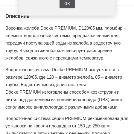
ОК
Описание
Воронка желоба
Docke
PREMIUM
,
D120/85 мм, пломбир –
элемент водосточный системы, предназначенный для
передачи поступающей воды из желоба в водосточную
трубу. Выход из желоба компенсирует расширение
желобов, связанного с перепадами температур.
Водосточная система Docke
PREMIUM
выпускается в
размере 120/85, где 120 – диаметр желоба, 85 – диаметр
трубы. Водосточные изделия системы
Döcke
PREMIUM
изготовлены способом коэкструзии и
литья под давлением из поливинилхлорида (ПВХ) и/или
сополимеров винилхлорида с различными добавками.
Водосточная система серии
PREMIUM
рекомендована для
установки на кровли площадью от 150 до 250 кв.м.
Выпускается в пяти цветовых решениях: пломбир