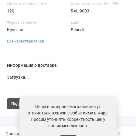
Диаметр желоба, мм
Оттенок по карте RAL / RR
120
RAL 9003
Форма сечения
Цвет
Круглая
Белый
Все характеристики
Информация о доставке
Загрузка...
Поделиться
Цены в интернет-магазине могут
отличаться в связи с событиями в мире.
Просим уточнять корректность цен у
наших менеджеров.
Описание
Характеристики
Вопросы и ответы
0