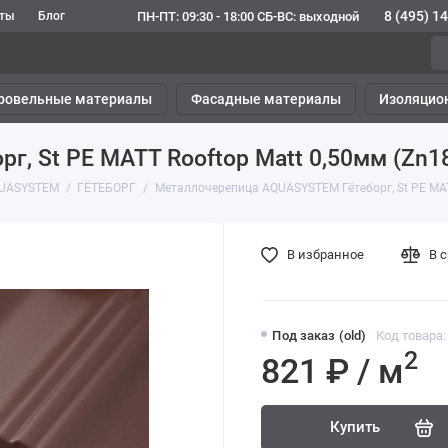
8 (495) 1
ПН-ПТ: 09:30 - 18:00 СБ-ВС: выходной
кты
Блог
ровельные материалы
Фасадные материалы
Изоляцио
, St PE MATT Rooftop Matt 0,50мм (Zn1
UASYSTEM
ГЁТЕБОРГ
Металлочерепица AQUASYSTEM Гётеборг, St PE MAT
В избранное
В 
Под заказ (old)
Код товара:
2
821 ₽ / м
Купить