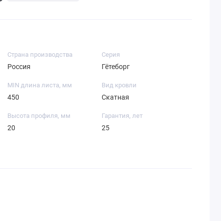
Страна производства
Серия
Россия
Гётеборг
MIN длина листа, мм
Вид кровли
450
Скатная
Высота профиля, мм
Гарантия, лет
20
25