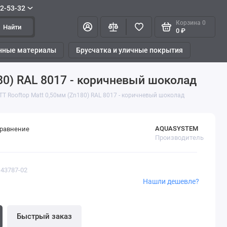
42-53-32
Корзина
0
Найти
0 ₽
нные материалы
Брусчатка и уличные покрытия
80) RAL 8017 - коричневый шоколад
T Rooftop Matt 0,50мм (Zn180) RAL 8017 - коричневый шоколад
AQUASYSTEM
сравнение
Производитель
 43787-02
Нашли дешевле?
Быстрый заказ