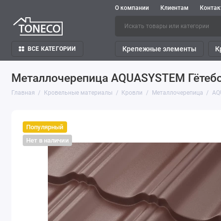
О компании
Клиентам
Конта
Крепежные элементы
К
ВСЕ КАТЕГОРИИ
Металлочерепица AQUASYSTEM Гётеборг
Главная
Кровельные материалы
Кровли
Металлочерепица
AQ
Популярный
Нет в наличии