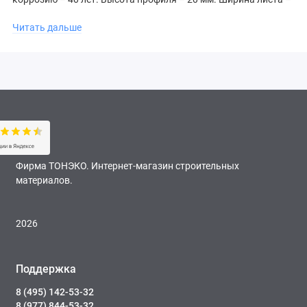
1205 мм.
Читать дальше
Возможные диапазоны длины изготовления листов
металлочерепицы AQUASYSTEM: 450 - 710 мм; 800 - 1060 мм;
1150 - 1410 мм; 1500 - 1760 мм; 1850 - 2110 мм; 2200 - 2460 мм;
2550 - 2810 мм; 2900 - 3160 мм; 3250 - 3510 мм; 3600 - 3860 мм;
3950 - 4210 мм; 4300 - 4560 мм; 4650 - 4910 мм; 5000 - 5260 мм;
5350 - 5610 мм; 5700 - 5960 мм; 6050 - 6310 мм; 6400 - 6500 мм.
Шаг изготовления - 10мм.
Фирма ТОНЭКО. Интернет-магазин строительных
материалов.
2026
Поддержка
8 (495) 142-53-32
8 (977) 844-53-32