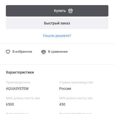
Купить
Быстрый заказ
Нашли дешевле?
В избранное
В сравнение
Характеристики
Производитель
Страна производства
AQUASYSTEM
Россия
MAX длина листа, мм
MIN длина листа, мм
6500
450
Вид черепицы
Высота профиля, мм