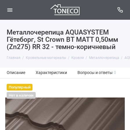
Металлочерепица AQUASYSTEM
Гётеборг, St Crown BT MATT 0,50мм
(Zn275) RR 32 - темно-коричневый
Главная
Кровельные материалы
Кровли
Металлочерепица
AQ
Описание
Характеристики
Вопросы и ответы
0
Популярный
Нет в наличии