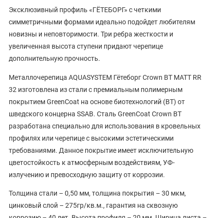
Эксклюзивный профиль «ГЁТЕБОРГ» с четкими
симметричными формами идеально подойдет любителям
новизны и неповторимости. Три ребра жесткости и
увеличенная высота ступени придают черепице
дополнительную прочность.
Металлочерепица AQUASYSTEM Гётеборг Crown BT MATT RR
32 изготовлена из стали с премиальным полимерным
покрытием GreenCoat на основе биотехнологий (BT) от
шведского концерна SSAB. Сталь GreenCoat Crown BT
разработана специально для использования в кровельных
профилях или черепице с высокими эстетическими
требованиями. Данное покрытие имеет исключительную
цветостойкость к атмосферным воздействиям, УФ-
излучению и превосходную защиту от коррозии.
Толщина стали – 0,50 мм, толщина покрытия – 30 мкм,
цинковый слой – 275гр/кв.м., гарантия на сквозную
коррозию – 40 лет. Высота профиля – 20 мм. Ширина листа –