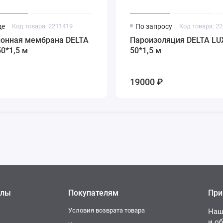
де
Код товара: 2211419
По запросу
Код товара: 2
онная мембрана DELTA
Пароизоляция DELTA LU
50*1,5 м
50*1,5 м
19000 ₽
елы
Покупателям
При
Условия возврата товара
Наш
и о