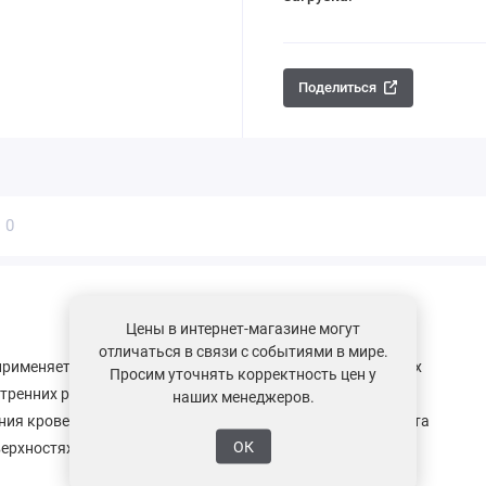
Поделиться
ы
0
Цены в интернет-магазине могут
отличаться в связи с событиями в мире.
применяется для всех подкровельных и пароизоляционных
Просим уточнять корректность цен у
нутренних работ. Имеет армирование клеящей стороны.
наших менеджеров.
ения кровельных проходок, герметизации деталей и ремонта
ОК
верхностях.