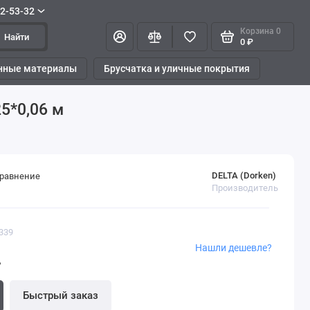
42-53-32
Корзина
0
Найти
0 ₽
нные материалы
Брусчатка и уличные покрытия
5*0,06 м
DELTA (Dorken)
сравнение
Производитель
339
Нашли дешевле?
.
Быстрый заказ