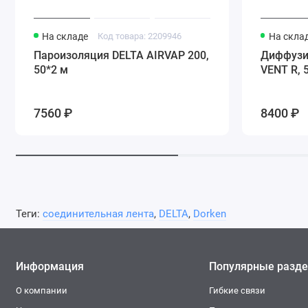
На складе
Код товара: 2209946
На скла
Пароизоляция DELTA AIRVAP 200,
Диффузи
50*2 м
VENT R, 
7560 ₽
8400 ₽
Теги:
соединительная лента
,
DELTA
,
Dorken
Информация
Популярные разд
О компании
Гибкие связи