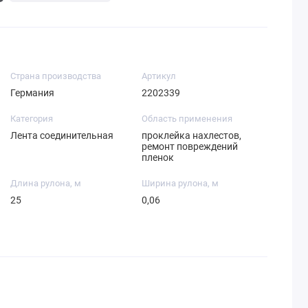
Страна производства
Артикул
Германия
2202339
Категория
Область применения
Лента соединительная
проклейка нахлестов,
ремонт повреждений
пленок
Длина рулона, м
Ширина рулона, м
25
0,06