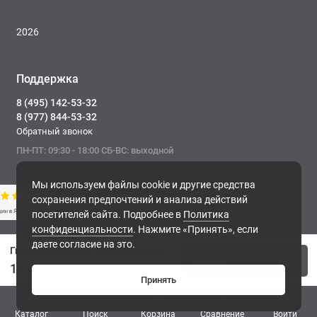
2026
Поддержка
8 (495) 142-53-32
8 (977) 844-53-32
Обратный звонок
ПН-ПТ: 09:30 - 18:00 СБ-ВС: выходной
Мы используем файлы cookie и другие средства
сохранения предпочтений и анализа действий
посетителей сайта. Подробнее в
Политика
конфиденциальности
. Нажмите «Принять», если
Фирма ТОНЭКО. Интернет-магазин строительных
даете согласие на это.
материалов.
Гибкая черепица CertainTeed Landmark Colonial Slate - двухслойная ламинированная черепица, имитирующая деревянную дранку
Купить
, 2026
11769 ₽
Принять
0
Каталог
Поиск
Корзина
Сравнение
Войти