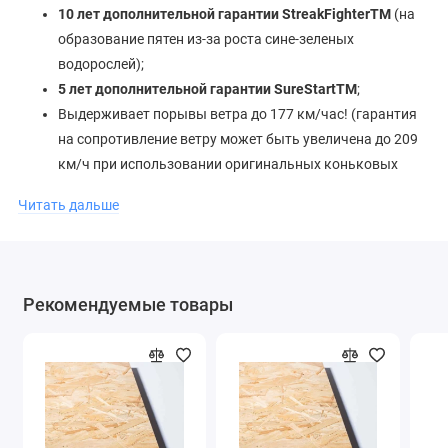
10 лет дополнительной гарантии StreakFighterTM
(на
образование пятен из-за роста сине-зеленых
водорослей);
5 лет дополнительной гарантии SureStartTM
;
Выдерживает порывы ветра до 177 км/час! (гарантия
на сопротивление ветру может быть увеличена до 209
км/ч при использовании оригинальных коньковых
элементов CertainTeed) (15 лет дополнительной
Читать дальше
гарантии);
Переливы и пестрота реализованы в пределах
упаковки.
Стандарты:
Пожароустойчивость - Класс А; Соответствует
Рекомендуемые товары
стандарту ASTM D3462; Соответствует стандарту ASTM D3018
Тип I; Соответствует стандарту ASTM D3161 по
ветроустойчивости; Сертифицирована Департаментом
Контроля Качества Майами Дейд (Флорида); Соответствует
стандарту CSA A123.5; Сертифицирована в РФ.