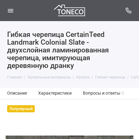
Гибкая черепица CertainTeed
Landmark Colonial Slate -
двухслойная ламинированная
черепица, имитирующая
деревянную дранку
Главная
Кровельные материалы
Кровли
Гибкая черепица
Cert
Описание
Характеристики
Вопросы и ответы
0
Популярный