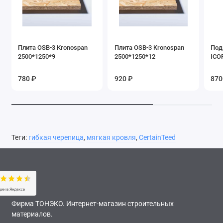
Особенности:
Требует сплошного основания OSB-3 или
фанеры марки ФСФ толщиной не менее 9 мм. Для закрытия
коньков крыш требуется специальный конек Shadow Ridge
соответствующего цвета.
Плита OSB-3 Kronospan
Плита OSB-3 Kronospan
Под
2500*1250*9
2500*1250*12
ICOP
780 ₽
920 ₽
870
Теги:
гибкая черепица
,
мягкая кровля
,
CertainTeed
Фирма ТОНЭКО. Интернет-магазин строительных
материалов.