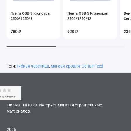
Плита OSB-3 Kronospan
Плита OSB-3 Kronospan
Вен
2500*1250*9
2500*1250*12
Cert
780 ₽
920 ₽
235
Теги:
гибкая черепица
,
мягкая кровля
,
CertainTeed
Фирма ТОНЭКО. Интернет-магазин строительных
материалов.
2026