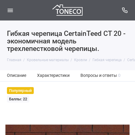
Гибкая черепица CertainTeed CT 20 -
экономичная модель
трехлепестковой черепицы.
Главная
Кровельные материалы
Кровли
Гибкая черепица
Cert
Описание
Характеристики
Вопросы и ответы
0
Популярный
Баллы: 22