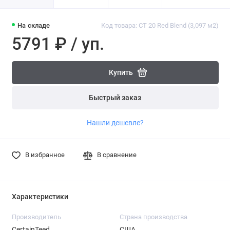
На складе
Код товара: CT 20 Red Blend (3,097 м2)
5791 ₽ / уп.
Купить
Быстрый заказ
Нашли дешевле?
В избранное
В сравнение
Характеристики
Производитель
Страна производства
CertainTeed
США