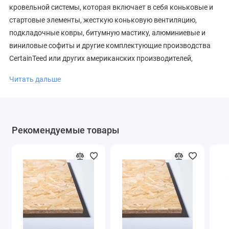
кровельной системы, которая включает в себя коньковые и
стартовые элементы, жесткую коньковую вентиляцию,
подкладочные ковры, битумную мастику, алюминиевые и
виниловые софиты и другие комплектующие производства
CertainTeed или других американских производителей,
которые рекомендованы CertainTeed к применению в составе
Читать дальше
кровельной системы.
Стандарты:
Пожароустойчивость Класс А;
Рекомендуемые товары
Соответствует стандарту ASTM D3462;
Соответствует стандарту ASTM D3018 Тип I;
Соответствует стандарту ASTM D3161 по
ветроустойчивости;
Сертифицирована Департаментом Контроля Качества
Майами Дейд (Флорида);
Соответствует стандарту CSA A123.5; Сертифицирована
в РФ.