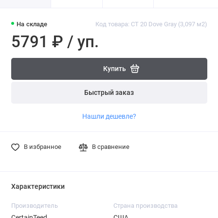
На складе
Код товара: CT 20 Dove Gray (3,097 м2)
5791 ₽ / уп.
Купить
Быстрый заказ
Нашли дешевле?
В избранное
В сравнение
Характеристики
Производитель
Страна производства
CertainTeed
США