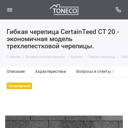
Гибкая черепица CertainTeed CT 20 -
экономичная модель
трехлепестковой черепицы.
Главная
Кровельные материалы
Кровли
Гибкая черепица
Cert
Описание
Характеристики
Вопросы и ответы
0
Популярный