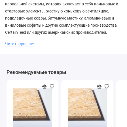
кровельной системы, которая включает в себя коньковые и
стартовые элементы, жесткую коньковую вентиляцию,
подкладочные ковры, битумную мастику, алюминиевые и
виниловые софиты и другие комплектующие производства
CertainTeed или других американских производителей,
которые рекомендованы CertainTeed к применению в составе
Читать дальше
кровельной системы.
Стандарты:
Пожароустойчивость Класс А;
Рекомендуемые товары
Соответствует стандарту ASTM D3462;
Соответствует стандарту ASTM D3018 Тип I;
Соответствует стандарту ASTM D3161 по
ветроустойчивости;
Сертифицирована Департаментом Контроля Качества
Майами Дейд (Флорида);
Соответствует стандарту CSA A123.5; Сертифицирована
в РФ.