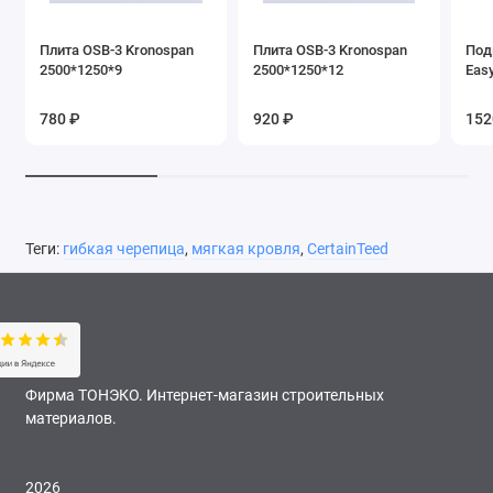
Плита OSB-3 Kronospan
Плита OSB-3 Kronospan
Под
2500*1250*9
2500*1250*12
Easy
780 ₽
920 ₽
152
Теги:
гибкая черепица
,
мягкая кровля
,
CertainTeed
Фирма ТОНЭКО. Интернет-магазин строительных
материалов.
2026