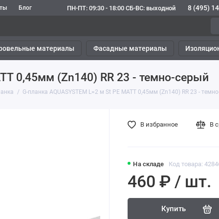
8 (495) 1
ПН-ПТ: 09:30 - 18:00 СБ-ВС: выходной
кты
Блог
ровельные материалы
Фасадные материалы
Изоляцио
T 0,45мм (Zn140) RR 23 - темно-серый
ланка
G-планка AQUASYSTEM L=2 м St PE MATT 0,45мм (Zn140) RR 23 - темн
В избранное
В 
На складе
Код товара: 4284
460 ₽ / шт.
Купить