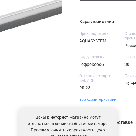
Характеристики
Производитель
Стран
произ
AQUASYSTEM
Росс
Вид упаковки
Гаран
Гофрокороб
30
Оттенок по карте
Покры
RAL / RR
Pe M
RR 23
Все характеристики
Цены в интернет-магазине могут
Информация о доставке
отличаться в связи с событиями в мире.
Просим уточнять корректность цен у
Загрузка...