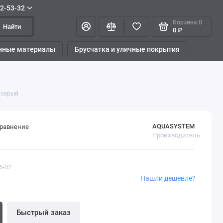
42-53-32
Корзина
0
Найти
0 ₽
нные материалы
Брусчатка и уличные покрытия
о-серый
AQUASYSTEM
сравнение
Производитель
6-02
Нашли дешевле?
Быстрый заказ