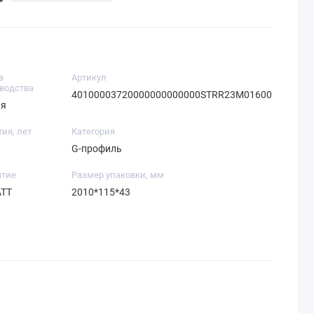
а
Артикул
водства
40100003720000000000000STRR23M01600
ия
тия, лет
Категория
G-профиль
тие
Размер упаковки, мм
ATT
2010*115*43