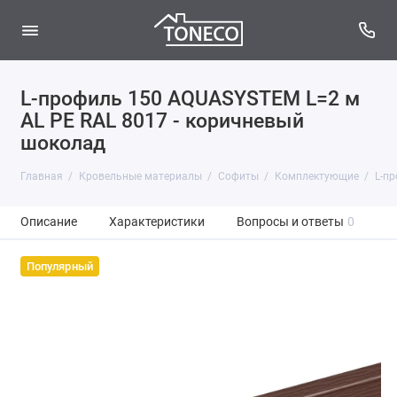
L-профиль 150 AQUASYSTEM L=2 м
AL PE RAL 8017 - коричневый
шоколад
Главная
Кровельные материалы
Софиты
Комплектующие
L-п
Описание
Характеристики
Вопросы и ответы
0
Популярный