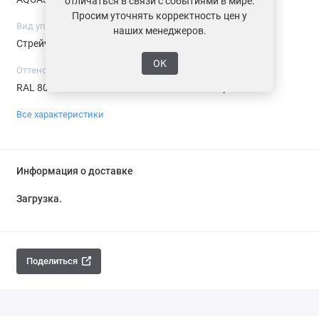
отличаться в связи с событиями в мире.
Просим уточнять корректность цен у
Вид упаковки
Гарантия, лет
наших менеджеров.
Стрейч-пленка
70
ОК
Оттенок по карте RAL / RR
Покрытие
RAL 8017
Pe-полиэстер
Все характеристики
Информация о доставке
Загрузка...
Поделиться