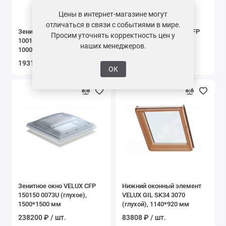
Цены в интернет-магазине могут
отличаться в связи с событиями в мире.
Зенитное окно VELUX CFP
Зенитное окно VELUX CFP
Просим уточнять корректность цен у
100150 0073U (глухое),
120120 0073U (глухое),
наших менеджеров.
1000*1500 мм
1200*1200 мм
193100 ₽ / шт.
189400 ₽ / шт.
ОК
Зенитное окно VELUX CFP
Нижний оконный элемент
150150 0073U (глухое),
VELUX GIL SK34 3070
1500*1500 мм
(глухой), 1140*920 мм
238200 ₽ / шт.
83808 ₽ / шт.