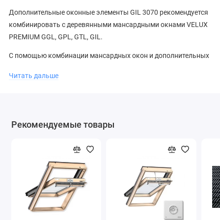
Дополнительные оконные элементы GIL 3070 рекомендуется
комбинировать с деревянными мансардными окнами VELUX
PREMIUM GGL, GPL, GTL, GIL.
С помощью комбинации мансардных окон и дополнительных
нижних элементов либо карнизных окон VELUX, вы получите
Читать дальше
прекрасный панорамный вид и нужный уровень
естественного освещения. А необычные комбинации окон
придадут вашему дому индивидуальность!
Рекомендуемые товары
Дополнительный нижний оконный элемент VELUX PREMIUM
GIL SK34 3070 поставляется под заказ. Ориентировочный
срок поставки составляет 4 недели.