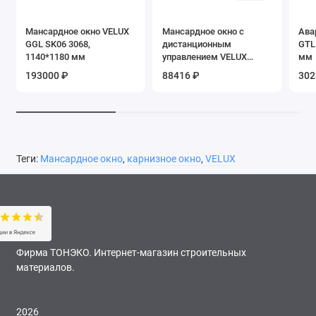
Мансардное окно VELUX
Мансардное окно с
Ава
GGL SK06 3068,
дистанционным
GTL
1140*1180 мм
управлением VELUX
мм
PREMIUM Integra GGL
193000 ₽
88416 ₽
302
SK06 307021, 1140*1180
мм
Теги:
Мансардное окно
,
карнизное окно
,
VELUX
Фирма ТОНЭКО. Интернет-магазин строительных
материалов.
2026