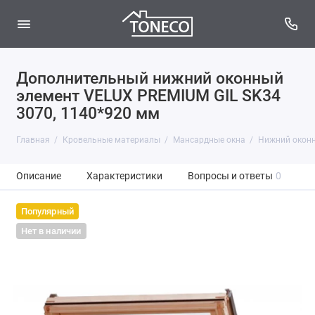
Дополнительный нижний оконный
элемент VELUX PREMIUM GIL SK34
3070, 1140*920 мм
Главная
Кровельные материалы
Мансардные окна
Нижний оконны
Описание
Характеристики
Вопросы и ответы
0
Популярный
Нет в наличии