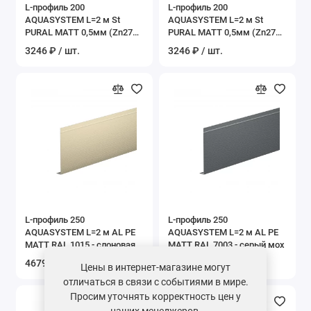
L-профиль 200
L-профиль 200
AQUASYSTEM L=2 м St
AQUASYSTEM L=2 м St
PURAL MATT 0,5мм (Zn275)
PURAL MATT 0,5мм (Zn275)
RR 32 - темно-коричневый
RR 33 - черный
3246 ₽ / шт.
3246 ₽ / шт.
L-профиль 250
L-профиль 250
AQUASYSTEM L=2 м AL PE
AQUASYSTEM L=2 м AL PE
MATT RAL 1015 - слоновая
MATT RAL 7003 - серый мох
кость
4679 ₽ / шт.
4679 ₽ / шт.
Цены в интернет-магазине могут
отличаться в связи с событиями в мире.
Просим уточнять корректность цен у
наших менеджеров.