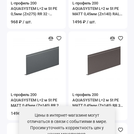
L-профиль 200
L-профиль 200
AQUASYSTEM L=2 м St PE
AQUASYSTEM L=2 м St PE
0,5мм (Zn275) RR 32 -
MATT 0,45мм (Zn140) RAL
темно-коричневый
1015 - слоновая кость
968 ₽ / шт.
1496 ₽ / шт.
L-профиль 200
L-профиль 200
AQUASYSTEM L=2 м St PE
AQUASYSTEM L=2 м St PE
MATT 0,45мм (Zn140) RR 23
MATT 0,45мм (Zn140) RR 32
- темно-серый
- темно-коричневый
1496 ₽ / шт.
1496 ₽ / шт.
Цены в интернет-магазине могут
отличаться в связи с событиями в мире.
Просим уточнять корректность цен у
наших менеджеров.