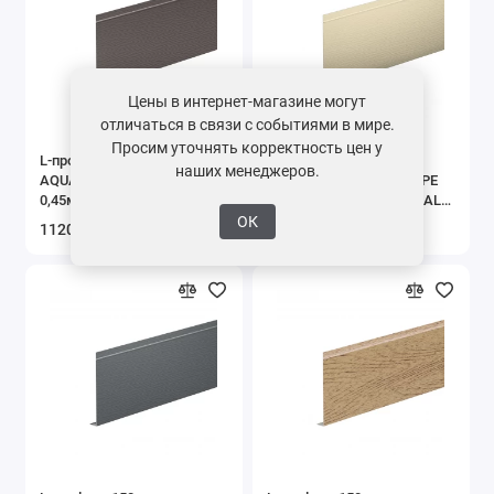
Цены в интернет-магазине могут
отличаться в связи с событиями в мире.
Просим уточнять корректность цен у
L-профиль 150
L-профиль 150
наших менеджеров.
AQUASYSTEM L=2 м St PE
AQUASYSTEM L=2 м St PE
0,45мм (Zn140) RR 32 -
MATT 0,45мм (Zn140) RAL
темно-коричневый
1015 - слоновая кость
ОК
1120 ₽ / шт.
1372 ₽ / шт.