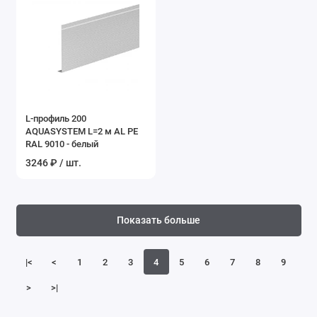
L-профиль 200
AQUASYSTEM L=2 м AL PE
RAL 9010 - белый
3246 ₽ / шт.
Показать больше
|<
<
1
2
3
4
5
6
7
8
9
>
>|