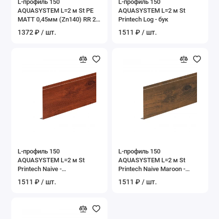
L-профиль 150
L-профиль 150
AQUASYSTEM L=2 м St PE
AQUASYSTEM L=2 м St
MATT 0,45мм (Zn140) RR 23
Printech Log - бук
- темно-серый
1372 ₽ / шт.
1511 ₽ / шт.
L-профиль 150
L-профиль 150
AQUASYSTEM L=2 м St
AQUASYSTEM L=2 м St
Printech Naive -
Printech Naive Maroon -
американский орех
канадский дуб
1511 ₽ / шт.
1511 ₽ / шт.