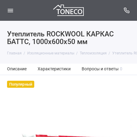
Утеплитель ROCKWOOL КАРКАС
БАТТС, 1000x600x50 мм
Главная
Изоляционные материалы
Теплоизоляция
Утеплитель R
Описание
Характеристики
Вопросы и ответы
0
Популярный