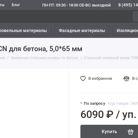
8 (495) 1
ПН-ПТ: 09:30 - 18:00 СБ-ВС: выходной
кты
Блог
ровельные материалы
Фасадные материалы
Изоляцио
N для бетона, 5,0*65 мм
пеж
Забивные стальные анкеры по бетону
Стальной забивной анкер TERM
В избранное
В 
По запросу
Код товара: 240
6090 ₽ / уп.
Купить