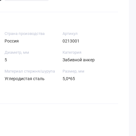
Страна производства
Артикул
Россия
0213001
Диаметр, мм
Категория
5
Забивной анкер
Материал стержня/шурупа
Размер, мм
Углеродистая сталь
5,0*65