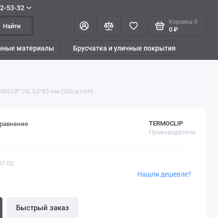
42-53-32
Корзина
0
Найти
0 ₽
нные материалы
Брусчатка и уличные покрытия
OCLIP CN, 5,0*65 мм (500 шт/уп)
TERMOCLIP
сравнение
Производитель
97-02
Нашли дешевле?
Быстрый заказ