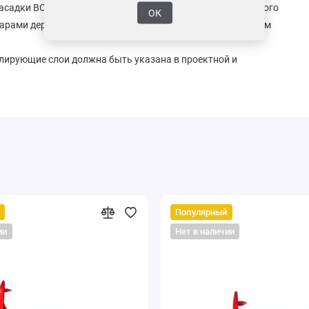
насадки BCN со специальным электроинструментом ударного
ОК
дарами деревянной киянки, либо резинового молотка весом
лирующие слои должна быть указана в проектной и
Популярный
ии
Нет в наличии