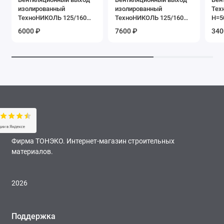
изолированный
изолированный
Тех
ТехноНИКОЛЬ 125/160
ТехноНИКОЛЬ 125/160
H=5
H=500 мм, серый
H=700 мм, серый
6000 ₽
7600 ₽
340
Фирма ТОНЭКО. Интернет-магазин строительных
материалов.
2026
Поддержка