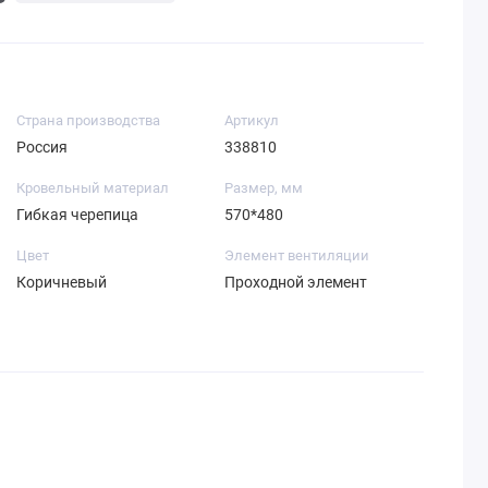
Страна производства
Артикул
Россия
338810
Кровельный материал
Размер, мм
Гибкая черепица
570*480
Цвет
Элемент вентиляции
Коричневый
Проходной элемент