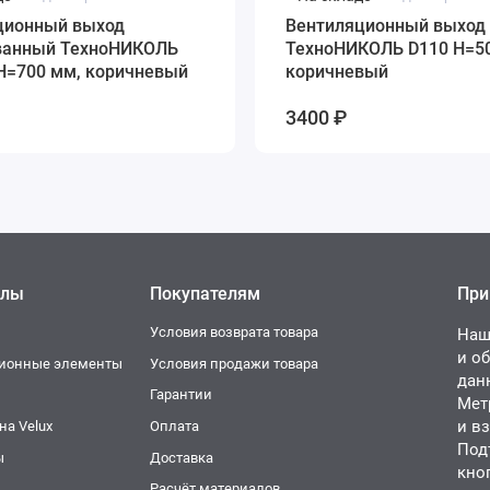
ционный выход
Вентиляционный выход
ванный ТехноНИКОЛЬ
ТехноНИКОЛЬ D110 H=50
H=700 мм, коричневый
коричневый
3400 ₽
елы
Покупателям
При
Условия возврата товара
Наш
и о
ционные элементы
Условия продажи товара
дан
и
Гарантии
Мет
и в
а Velux
Оплата
Под
ы
Доставка
кно
Расчёт материалов