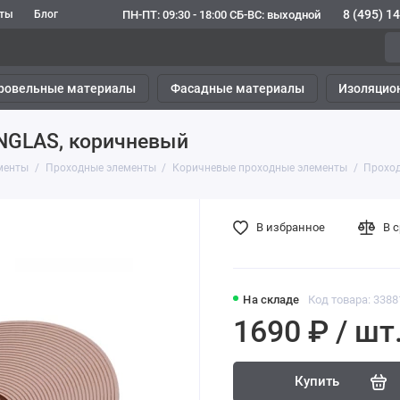
8 (495) 1
ПН-ПТ: 09:30 - 18:00 СБ-ВС: выходной
кты
Блог
ровельные материалы
Фасадные материалы
Изоляцио
NGLAS, коричневый
менты
Проходные элементы
Коричневые проходные элементы
Проход
В избранное
В 
На складе
Код товара: 3388
1690 ₽ / шт
Купить