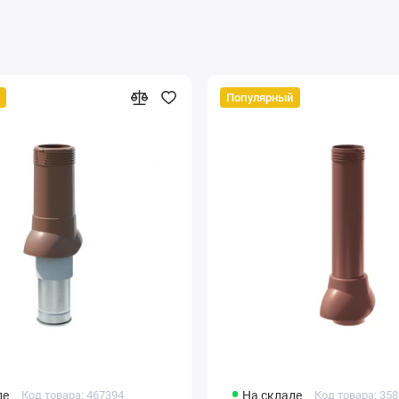
Популярный
де
Код товара: 467394
На складе
Код товара: 35