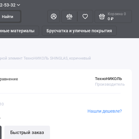
42-53-32
Корзина
0
Найти
0 ₽
нные материалы
Брусчатка и уличные покрытия
ной элемент ТехноНИКОЛЬ SHINGLAS, коричневый
ТехноНИКОЛЬ
сравнение
Производитель
10
Нашли дешевле?
.
Быстрый заказ