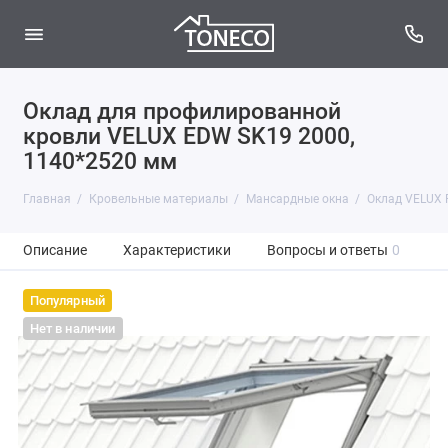
Оклад для профилированной
кровли VELUX EDW SK19 2000,
1140*2520 мм
Главная
Кровельные материалы
Мансардные окна
Оклад VELUX 
Описание
Характеристики
Вопросы и ответы
0
Популярный
Нет в наличии