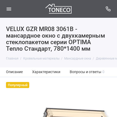
VELUX GZR MR08 3061B -
мансардное окно с двухкамерным
стеклопакетом серии OPTIMA
Тепло Стандарт, 780*1400 мм
Главная
Кровельные материалы
Мансардные окна
Деревянные м
Описание
Характеристики
Вопросы и ответы
0
Популярный