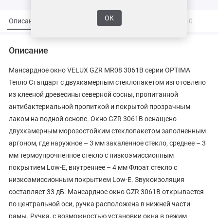
ОК
Описание
Характеристики
Вопросы и ответы
0
Описание
Мансардное окно VELUX GZR MR08 3061B серии OPTIMA
Тепло Стандарт с двухкамерным стеклопакетом изготовлено
из клееной древесины северной сосны, пропитанной
антибактериальной пропиткой и покрытой прозрачным
лаком на водной основе. Окно GZR 3061B оснащено
двухкамерным морозостойким стеклопакетом заполненным
аргоном, где наружное – 3 мм закаленное стекло, среднее – 3
мм термоупрочненное стекло с низкоэмиссионным
покрытием Low-E, внутреннее – 4 мм Флоат стекло с
низкоэмиссионным покрытием Low-E. Звукоизоляция
составляет 33 дБ. Мансардное окно GZR 3061B открывается
по центральной оси, ручка расположена в нижней части
рамы. Ручка, с возможностью установки окна в режим