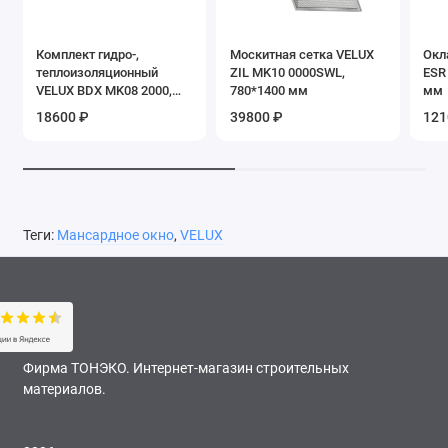
Комплект гидро-,
Москитная сетка VELUX
Окл
теплоизоляционный
ZIL MK10 0000SWL,
ESR
VELUX BDX MK08 2000,
780*1400 мм
мм
780*1400 мм
18600 ₽
39800 ₽
121
Теги:
Мансардное окно
,
VELUX
Фирма ТОНЭКО. Интернет-магазин строительных
материалов.