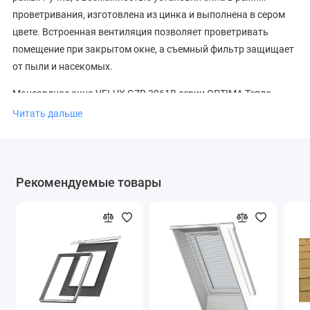
проветривания, изготовлена из цинка и выполнена в сером
цвете. Встроенная вентиляция позволяет проветривать
помещение при закрытом окне, а съемный фильтр защищает
от пыли и насекомых.
Мансардное окно VELUX GZR 3061B серии OPTIMA Тепло
Стандарт с ручкой cнизу является идеальным решением при
Читать дальше
установке окна на высоте 130-160 см от пола.
Рекомендуемые товары