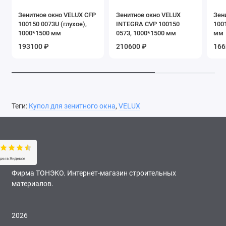
Зенитное окно VELUX CFP
Зенитное окно VELUX
Зен
100150 0073U (глухое),
INTEGRA CVP 100150
100
1000*1500 мм
0573, 1000*1500 мм
мм
193100 ₽
210600 ₽
166
Теги:
Купол для зенитного окна
,
VELUX
Фирма ТОНЭКО. Интернет-магазин строительных
материалов.
2026