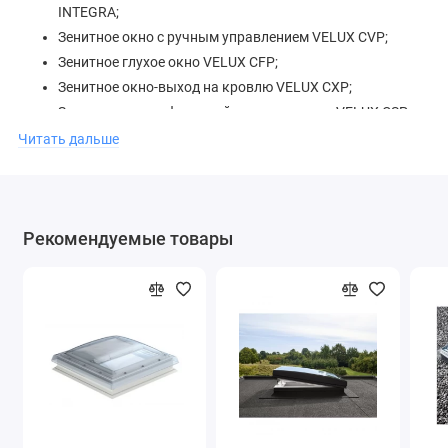
INTEGRA;
Зенитное окно с ручным управлением VELUX CVP;
Зенитное глухое окно VELUX CFP;
Зенитное окно-выход на кровлю VELUX CXP;
Зенитное окно с функцией дымоудаления VELUX CSP.
Читать дальше
Купол VELUX ISD 0110 поставляется под заказ. Срок поставки
составляет 4 недели.
Рекомендуемые товары