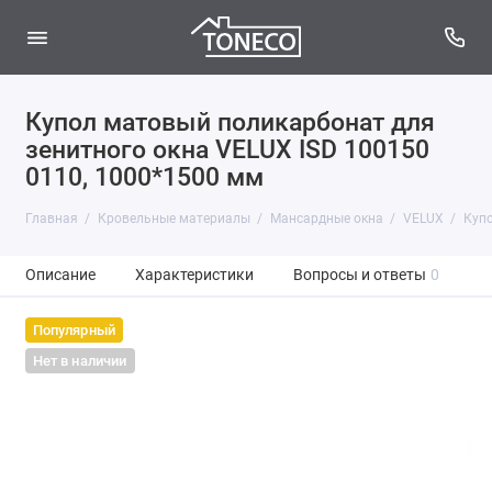
Купол матовый поликарбонат для
зенитного окна VELUX ISD 100150
0110, 1000*1500 мм
Главная
Кровельные материалы
Мансардные окна
VELUX
Купо
Описание
Характеристики
Вопросы и ответы
0
Популярный
Нет в наличии