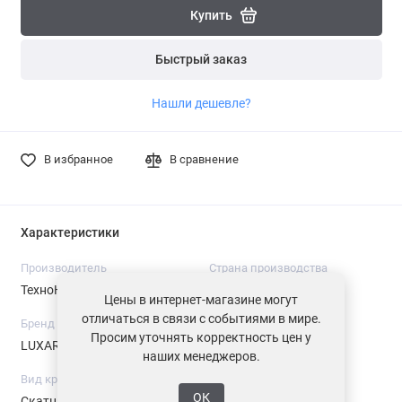
Купить
Быстрый заказ
Нашли дешевле?
В избранное
В сравнение
Характеристики
Производитель
Страна производства
ТехноНИКОЛЬ
Россия
Цены в интернет-магазине могут
отличаться в связи с событиями в мире.
Бренд
Серия
Просим уточнять корректность цен у
LUXARD
Classic
наших менеджеров.
Вид кровли
Вид черепицы
ОК
Скатная
Композитная