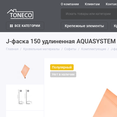
О компании
Клиентам
Конта
Крепежные элементы
К
ВСЕ КАТЕГОРИИ
J-фаска 150 удлиненная AQUASYSTEM 
Главная
Кровельные материалы
Софиты
Комплектующие
J-ф
Популярный
Нет в наличии