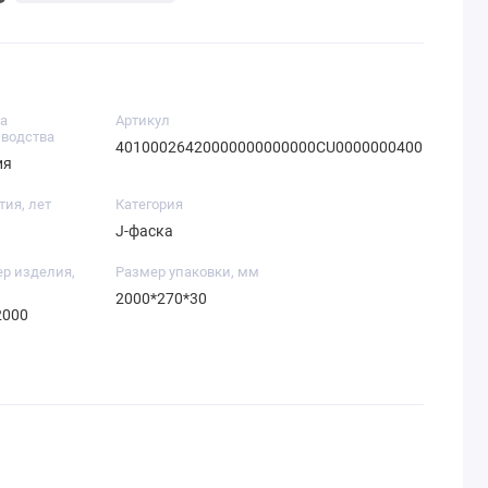
а
Артикул
водства
40100026420000000000000CU0000000400
ия
тия, лет
Категория
J-фаска
р изделия,
Размер упаковки, мм
2000*270*30
2000