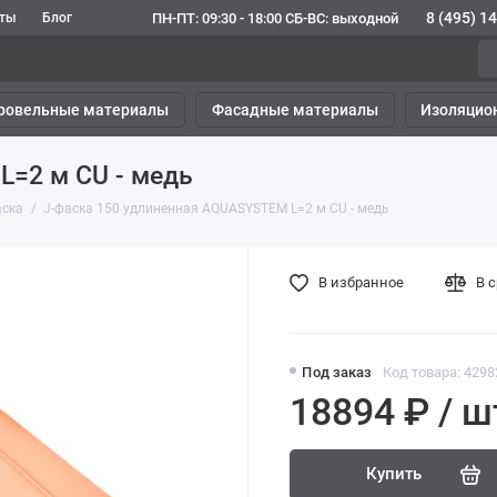
8 (495) 1
ПН-ПТ: 09:30 - 18:00 СБ-ВС: выходной
кты
Блог
ровельные материалы
Фасадные материалы
Изоляцио
L=2 м CU - медь
аска
J-фаска 150 удлиненная AQUASYSTEM L=2 м CU - медь
В избранное
В 
Под заказ
Код товара: 4298
18894 ₽ / ш
Купить