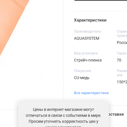
Характеристики
Производитель
Стран
произ
AQUASYSTEM
Росс
Вид упаковки
Гаран
Стрейч-пленка
70
Покрытие
Разме
мм
CU-медь
150*
Все характеристики
Цены в интернет-магазине могут
Информация о доставке
отличаться в связи с событиями в мире.
Просим уточнять корректность цен у
Загрузка...