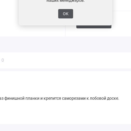
наших менеджеров.
ОК
Поделиться
ы
0
з финишной планки и крепится саморезами к лобовой доске.