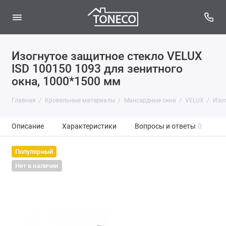
Изогнутое защитное стекло VELUX
ISD 100150 1093 для зенитного
окна, 1000*1500 мм
Главная
Кровельные материалы
Мансардные окна
VELUX
Изог
Описание
Характеристики
Вопросы и ответы
0
Популярный
Нет в наличии