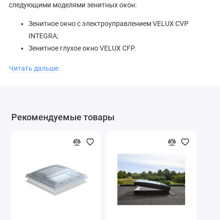
следующими моделями зенитных окон:
Зенитное окно с электроуправлением VELUX CVP
INTEGRA;
Зенитное глухое окно VELUX CFP.
Обращаем внимание, что на другие модели зенитных окон
Читать дальше
установка не возможна.
Купол VELUX ISD 1093 поставляется под заказ. Срок поставки
составляет 8 недель.
Рекомендуемые товары